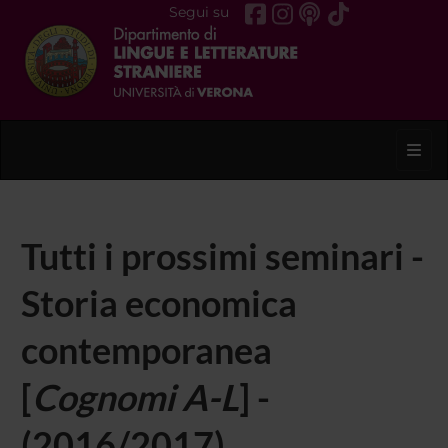
Segui su
Toggl
Tutti i prossimi seminari -
Storia economica
contemporanea
[
Cognomi A-L
] -
(2016/2017)