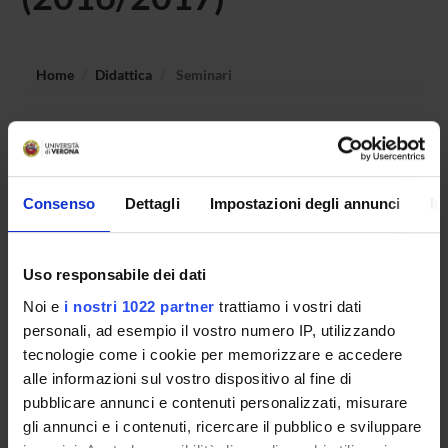
Home
Didattica
Seminari
Non è stato trovato alcun seminario relativo
all'insegnamento Storia economica contemporanea.
Consenso
Dettagli
Impostazioni degli annunci
In
OFFERTA FORMATIVA
Uso responsabile dei dati
CORSI DI STUDIO
Noi e
i nostri 1022 partner
trattiamo i vostri dati
personali, ad esempio il vostro numero IP, utilizzando
DOTTORATI DI RICERCA E FORMAZIONE
SUPERIORE
tecnologie come i cookie per memorizzare e accedere
alle informazioni sul vostro dispositivo al fine di
pubblicare annunci e contenuti personalizzati, misurare
Contatti
gli annunci e i contenuti, ricercare il pubblico e sviluppare
Persone