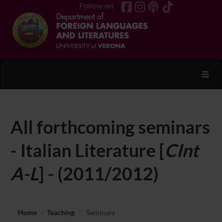
Follow on
Toggl
All forthcoming seminars
- Italian Literature [
CInt
A-L
] - (2011/2012)
Home
Teaching
Seminars