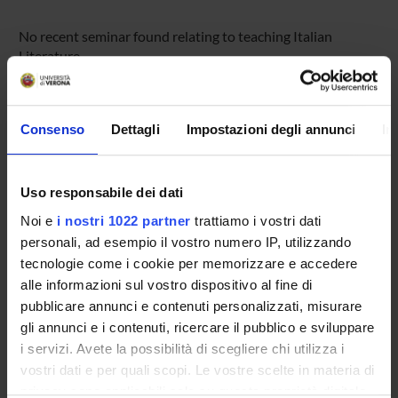
No recent seminar found relating to teaching Italian
Literature.
Consenso
Dettagli
Impostazioni degli annunci
In
STUDYING
COURSES
Uso responsabile dei dati
PHD PROGRAMMES AND POSTGRADUATE
Noi e
i nostri 1022 partner
trattiamo i vostri dati
COURSES
personali, ad esempio il vostro numero IP, utilizzando
tecnologie come i cookie per memorizzare e accedere
Contacts
alle informazioni sul vostro dispositivo al fine di
People
pubblicare annunci e contenuti personalizzati, misurare
gli annunci e i contenuti, ricercare il pubblico e sviluppare
Places
i servizi. Avete la possibilità di scegliere chi utilizza i
Calendar
vostri dati e per quali scopi. Le vostre scelte in materia di
privacy sono applicabili solo su questa proprietà digitale