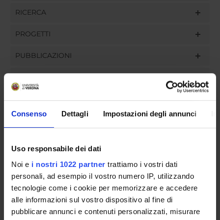
RICERCA
PROGETTI
PUBBLICAZIONI
INCARICHI
Consenso
Dettagli
Impostazioni degli annunci
In
ORGANIZZAZIONE
Uso responsabile dei dati
GOVERNANCE
Noi e
i nostri 1022 partner
trattiamo i vostri dati
COMMISSIONI
personali, ad esempio il vostro numero IP, utilizzando
tecnologie come i cookie per memorizzare e accedere
UFFICI E STRUTTURE DI SERVIZIO
alle informazioni sul vostro dispositivo al fine di
pubblicare annunci e contenuti personalizzati, misurare
SERVIZI DI SEGRETERIA STUDENTI