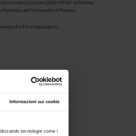
lacchi e ucraini a Cholm (1830-1918)" di Matteo
ò Pianciola, dell'Università di Padova.
itamento di CFU di tipologia D.
Informazioni sui cookie
kshelf/
utilizzando tecnologie come i