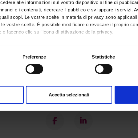
dere alle informazioni sul vostro dispositivo al fine di pubblica
nunci e i contenuti, ricercare il pubblico e sviluppare i servizi. A
r quali scopi. Le vostre scelte in materia di privacy sono applicabi
to le vostre scelte. È possibile modificare o revocare il proprio 
 o facendo clic sull'icona di attivazione della privacy.
mo anche:
oni sulla tua posizione geografica, con un'approssimazione di qu
Preferenze
Statistiche
spositivo, scansionandolo attivamente alla ricerca di caratteristich
aborati i tuoi dati personali e imposta le tue preferenze nella
s
consenso in qualsiasi momento dalla Dichiarazione sui cookie.
Accetta selezionati
nalizzare contenuti ed annunci, per fornire funzionalità dei socia
Condividi
inoltre informazioni sul modo in cui utilizzi il nostro sito con i n
icità e social media, i quali potrebbero combinarle con altre inform
lizzo dei loro servizi.