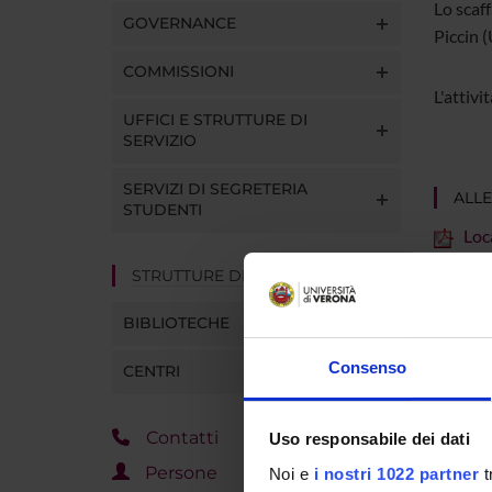
Lo scaff
GOVERNANCE
Piccin (
COMMISSIONI
L'attivi
UFFICI E STRUTTURE DI
SERVIZIO
SERVIZI DI SEGRETERIA
ALLE
STUDENTI
Loc
STRUTTURE DEL DIPARTIMENTO
BIBLIOTECHE
Refere
Consenso
CENTRI
Pagina
Contatti
Uso responsabile dei dati
Dipart
Persone
Noi e
i nostri 1022 partner
t