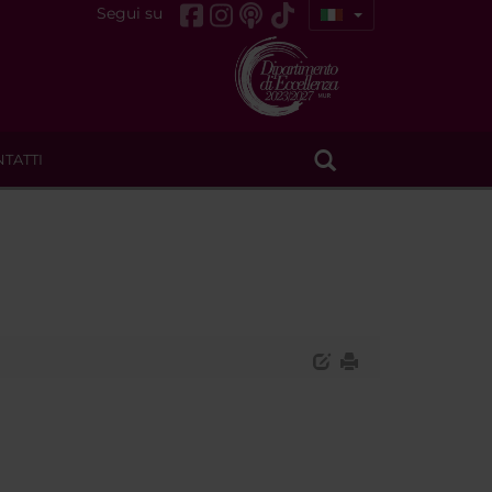
Segui su
TATTI