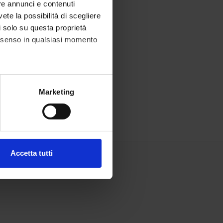
re annunci e contenuti
vete la possibilità di scegliere
li solo su questa proprietà
consenso in qualsiasi momento
alche metro,
Marketing
e specifiche (impronte
ezione dettagli
. Puoi
Accetta tutti
l media e per analizzare il
ostri partner che si occupano
azioni che hai fornito loro o