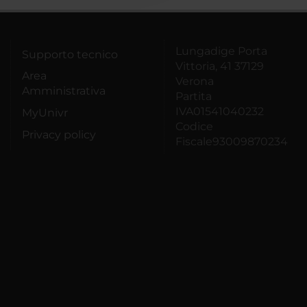
Lungadige Porta
Supporto tecnico
Vittoria, 41 37129
Area
Verona
Amministrativa
Partita
IVA01541040232
MyUnivr
Codice
Privacy policy
Fiscale93009870234