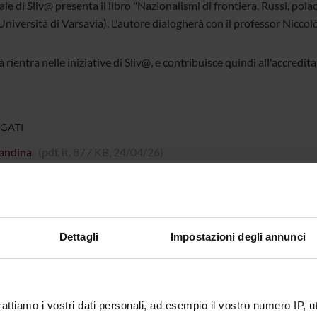
ale di Sliv@ presenta il libro "Nazionalismi di frontiera, Russi, po
Università di Varsavia). L'autore dialogherà con il professor Niccol
tà rientra nelle iniziative di Sliv@, e contribuisce quindi all'accred
GATI
andina
(pdf, it, 877 KB, 24/04/26)
nte
Anna Giust
Dettagli
Impostazioni degli annunci
 Web
https://sites.dlls.univr.it/sliva/slivas-boo
imento
Lingue e Letterature Straniere
rattiamo i vostri dati personali, ad esempio il vostro numero IP, 