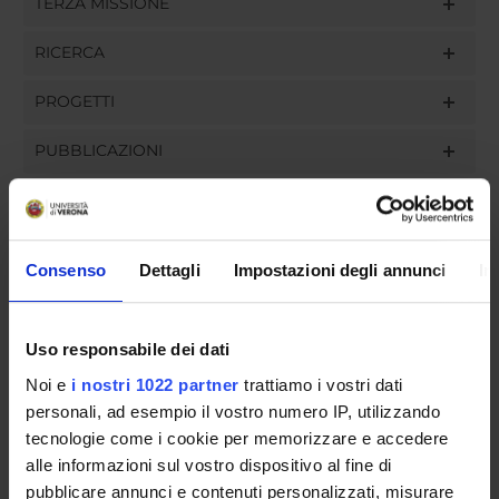
TERZA MISSIONE
RICERCA
PROGETTI
PUBBLICAZIONI
INCARICHI
Consenso
Dettagli
Impostazioni degli annunci
In
ORGANIZZAZIONE
Uso responsabile dei dati
GOVERNANCE
Noi e
i nostri 1022 partner
trattiamo i vostri dati
personali, ad esempio il vostro numero IP, utilizzando
COMMISSIONI
tecnologie come i cookie per memorizzare e accedere
alle informazioni sul vostro dispositivo al fine di
UFFICI E STRUTTURE DI SERVIZIO
pubblicare annunci e contenuti personalizzati, misurare