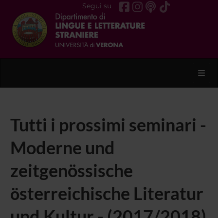
Segui su
Toggl
Tutti i prossimi seminari -
Moderne und
zeitgenössische
ӧsterreichische Literatur
und Kultur - (2017/2018)