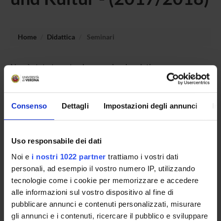
Home
Didattica
Seminari
Non è stato trovato alcun seminario relativo
all'insegnamento Moderne und zeitgenössische
ӧsterreichische Literatur und Kultur.
Consenso
Dettagli
Impostazioni degli annunci
In
OFFERTA FORMATIVA
Uso responsabile dei dati
CORSI DI STUDIO
Noi e
i nostri 1022 partner
trattiamo i vostri dati
personali, ad esempio il vostro numero IP, utilizzando
DOTTORATI DI RICERCA E FORMAZIONE
tecnologie come i cookie per memorizzare e accedere
SUPERIORE
alle informazioni sul vostro dispositivo al fine di
pubblicare annunci e contenuti personalizzati, misurare
Contatti
gli annunci e i contenuti, ricercare il pubblico e sviluppare