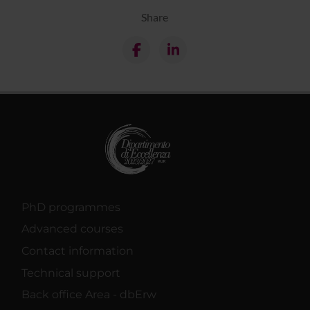
Share
PhD programmes
Advanced courses
Contact information
Technical support
Back office Area - dbErw