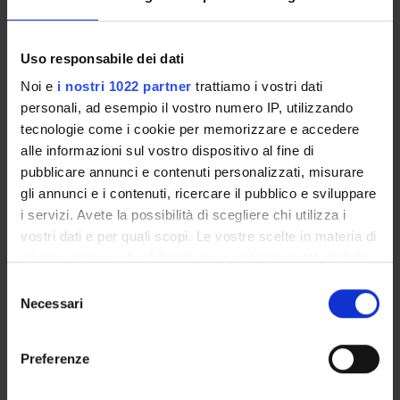
PUBBLICAZIONI
Uso responsabile dei dati
INCARICHI
Noi e
i nostri 1022 partner
trattiamo i vostri dati
personali, ad esempio il vostro numero IP, utilizzando
tecnologie come i cookie per memorizzare e accedere
alle informazioni sul vostro dispositivo al fine di
pubblicare annunci e contenuti personalizzati, misurare
ORGANIZZAZIONE
gli annunci e i contenuti, ricercare il pubblico e sviluppare
GOVERNANCE
i servizi. Avete la possibilità di scegliere chi utilizza i
vostri dati e per quali scopi. Le vostre scelte in materia di
COMMISSIONI
privacy sono applicabili solo su questa proprietà digitale
in cui avete effettuato le vostre scelte. È possibile
Selezione
UFFICI E STRUTTURE DI SERVIZIO
modificare o revocare il proprio consenso in qualsiasi
Necessari
del
momento dalla Dichiarazione sui cookie o facendo clic
consenso
SERVIZI DI SEGRETERIA STUDENTI
sull'icona di attivazione della privacy.
Preferenze
STRUTTURE DEL DIPARTIMENTO
Con il tuo consenso, vorremmo anche: