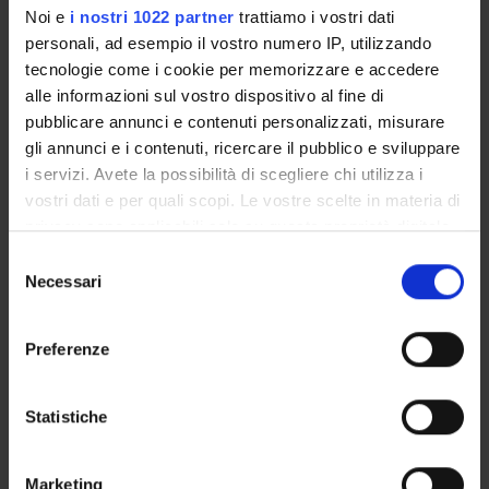
como los conceptos de mestizaje (Gruzinski 2007), de transculturación (Rama
Noi e
i nostri 1022 partner
trattiamo i vostri dati
1982) y de heterogeneidad no dialéctica (Cornejo Polar 1996, 2003).
personali, ad esempio il vostro numero IP, utilizzando
tecnologie come i cookie per memorizzare e accedere
PARTECIPANTI AL PROGETTO
alle informazioni sul vostro dispositivo al fine di
pubblicare annunci e contenuti personalizzati, misurare
Luca Salvi
gli annunci e i contenuti, ricercare il pubblico e sviluppare
Professore associato
i servizi. Avete la possibilità di scegliere chi utilizza i
vostri dati e per quali scopi. Le vostre scelte in materia di
privacy sono applicabili solo su questa proprietà digitale
AREE DI RICERCA COINVOLTE DAL PROGETTO
in cui avete effettuato le vostre scelte. È possibile
Selezione
modificare o revocare il proprio consenso in qualsiasi
Letterature iberiche e ispano-americane
Necessari
del
Spanish Cultural Studies and Mentalities
momento dalla Dichiarazione sui cookie o facendo clic
consenso
sull'icona di attivazione della privacy.
Preferenze
Con il tuo consenso, vorremmo anche:
raccogliere informazioni sulla tua posizione
Statistiche
ATTIVITÀ
geografica, con un'approssimazione di qualche
metro,
AREE DI RICERCA
Marketing