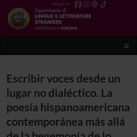
Segui su
Toggl
Escribir voces desde un
lugar no dialéctico. La
poesía hispanoamericana
contemporánea más allá
de la hegemonía de lo