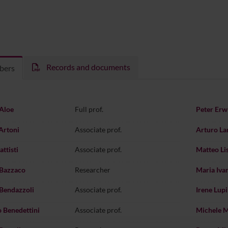
Records and documents
bers
Aloe
Full prof.
Peter Erw
Artoni
Associate prof.
Arturo La
ttisti
Associate prof.
Matteo Li
 Bazzaco
Researcher
Maria Iva
Bendazzoli
Associate prof.
Irene Lupi
 Benedettini
Associate prof.
Michele 