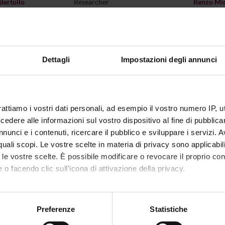
Bertollo
Researcher
Renzo Mio
gliazzi
Full prof.
Stefano N
Bisetto
Associate prof.
Andrea P
Dettagli
Impostazioni degli annunci
elica
Researcher
Gabriella 
Associate prof.
Paola Per
ca Bonadonna
Annalisa 
rattiamo i vostri dati personali, ad esempio il vostro numero IP, 
Boschiero
Vice director
dere alle informazioni sul vostro dispositivo al fine di pubblica
Sabrina P
Calvi
Associate prof.
nunci e i contenuti, ricercare il pubblico e sviluppare i servizi. A
Giorgia P
r quali scopi. Le vostre scelte in materia di privacy sono applicabi
antarini
Associate prof.
to le vostre scelte. È possibile modificare o revocare il proprio 
Stefan Ra
 o facendo clic sull'icona di attivazione della privacy.
ppellotto
Associate prof.
Simone R
ele Cipolla
Full prof.
mo anche:
Rosa Mari
oni sulla tua posizione geografica, con un'approssimazione di qu
Preferenze
Statistiche
rizzato
Associate prof.
Abella
spositivo, scansionandolo attivamente alla ricerca di caratteristich