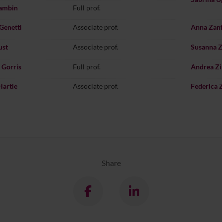
Gambin
Full prof.
Genetti
Associate prof.
Anna Zanf
ust
Associate prof.
Susanna Z
 Gorris
Full prof.
Andrea Zi
Hartle
Associate prof.
Federica 
Share