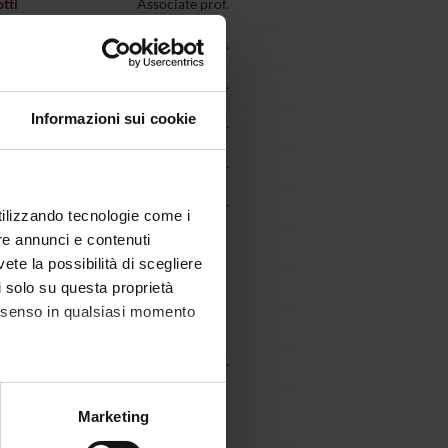
tti
Associate prof.
eri
Associate prof.
adovan
Associate prof.
Informazioni sui cookie
Pelloni
Associate prof.
azzolo
Associate prof.
Pes
Associate prof.
utilizzando tecnologie come i
re annunci e contenuti
iccinin
Researcher
vete la possibilità di scegliere
omarolli
Researcher
li solo su questa proprietà
consenso in qualsiasi momento
banus
Full prof.
ebora
Associate prof.
a Rodriguez
Researcher
alche metro,
Marketing
e specifiche (impronte