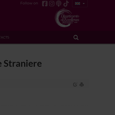
Follow on
TACTS
e Straniere