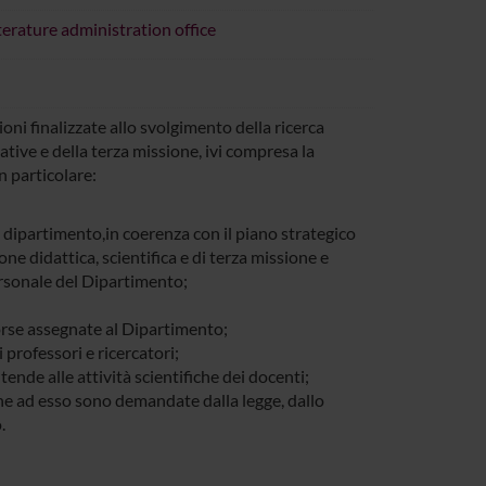
erature administration office
oni finalizzate allo svolgimento della ricerca
mative e della terza missione, ivi compresa la
n particolare:
el dipartimento,in coerenza con il piano strategico
e didattica, scientifica e di terza missione e
sonale del Dipartimento;
isorse assegnate al Dipartimento;
professori e ricercatori;
tende alle attività scientifiche dei docenti;
 che ad esso sono demandate dalla legge, dallo
.