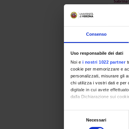
Sabrina 
Silvia Bi
Barbara 
Consenso
Petra Bj
Maria
Frances
Uso responsabile dei dati
Noi e
i nostri 1022 partner
t
Manuel 
cookie per memorizzare e acce
Lisanna 
personalizzati, misurare gli an
chi utilizza i vostri dati e pe
Sibilla C
digitale in cui avete effettua
dalla Dichiarazione sui cookie
Anna Ca
Maria Ad
Con il tuo consenso, vorrem
Selezione
raccogliere informazi
Necessari
del
Sara Cor
Identificare il tuo di
consenso