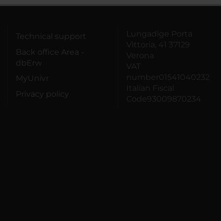
Lungadige Porta
Technical support
Vittoria, 41 37129
Back office Area -
Verona
dbErw
VAT
number01541040232
MyUnivr
Italian Fiscal
Privacy policy
Code93009870234