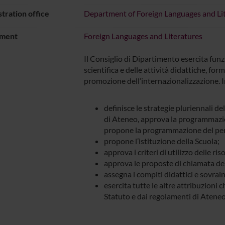
tration office
Department of Foreign Languages and Lit
ment
Foreign Languages and Literatures
Il Consiglio di Dipartimento esercita funzi
scientifica e delle attività didattiche, for
promozione dell’internazionalizzazione. I
definisce le strategie pluriennali d
di Ateneo, approva la programmazion
propone la programmazione del per
propone l’istituzione della Scuola;
approva i criteri di utilizzo delle r
approva le proposte di chiamata dei 
assegna i compiti didattici e sovrain
esercita tutte le altre attribuzioni
Statuto e dai regolamenti di Ateneo