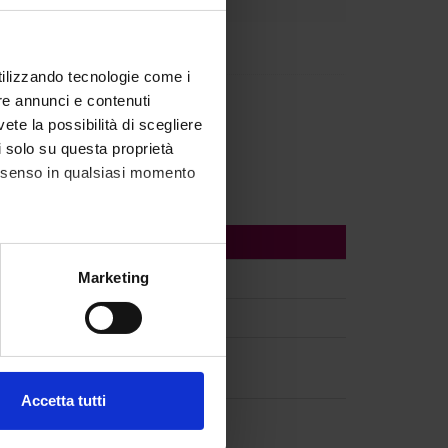
llegrino
utilizzando tecnologie come i
Trujillo
re annunci e contenuti
vete la possibilità di scegliere
li solo su questa proprietà
consenso in qualsiasi momento
alche metro,
Marketing
e specifiche (impronte
ezione dettagli
. Puoi
Accetta tutti
l media e per analizzare il
ostri partner che si occupano