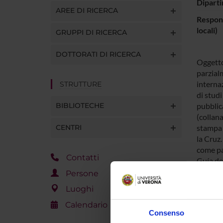
Diparti
AREE DI RICERCA
Respons
locali)
GRUPPI DI RICERCA
DOTTORATI DI RICERCA
Oggetto
parzialm
interna
STRUTTURE
di studi
BIBLIOTECHE
pubblic
(collana
CENTRI
stampa 
la Cruz
come par
Contatti
Guía de
l'edizio
Persone
2011/201
Luoghi
mission
Calendario
Consenso