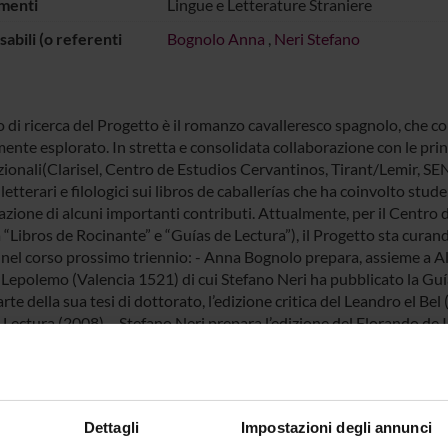
menti
Lingue e Letterature Straniere
abili (o referenti
Bognolo Anna
,
Neri Stefano
 di ricerca del Progetto è il romanzo cavalleresco spagnolo, che 
ente esplorato. In stretta e consolidata collaborazione con le prin
zionali(Clarisel, Centro de Estudios Cervantinos, Tirant/Lemir, S
 letterari e filologici sui libros de caballerías che ha coinvolto stud
azione di alcuni importanti contributi. Attualmente, per il Centro
 “Libros de Rocinante” e “Guías de Lectura”), il Progetto sta curan
nel corso prossimo triennio: - Anna Bognolo prepara, assieme a Alb
. Lepolemo (Valencia 1521) di cui Stefano Neri ha pubblicato la Guí
te della sua tesi di dottorato, l’edizione critica del Leandro el Be
 Lectura (2008). - Stefano Neri prepara l’edizione del Florando de 
ne del Florisel de Niquea. Partes I-II (Valladolid 1532), parte integ
2. Sono previste missioni di ricerca e partecipazione a congressi spe
i: Stefano Neri Euro 3000
Dettagli
Impostazioni degli annunci