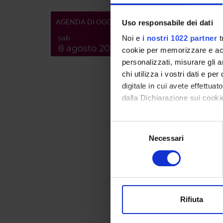
PART
AGENDA DI OGGI
Uso responsabile dei dati
Stefan
sab
Noi e
i nostri 1022 partner
t
8 agosto 2026
cookie per memorizzare e acce
Anna B
personalizzati, misurare gli an
chi utilizza i vostri dati e pe
Stefano
digitale in cui avete effettua
dalla Dichiarazione sui cookie
AREE 
Con il tuo consenso, vorrem
Selezione
raccogliere informazi
Necessari
Collec
del
Identificare il tuo di
consenso
Indivi
digitali).
Approfondisci come vengono el
Letter
modificare o ritirare il tuo 
Roma
Rifiuta
Utilizziamo i cookie per perso
nostro traffico. Condividiamo 