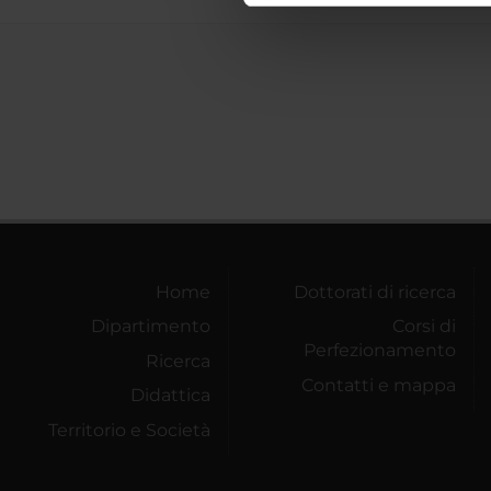
di analisi dei dati web, pubbl
che hanno raccolto dal tuo uti
Home
Dottorati di ricerca
Dipartimento
Corsi di
Perfezionamento
Ricerca
Contatti e mappa
Didattica
Territorio e Società