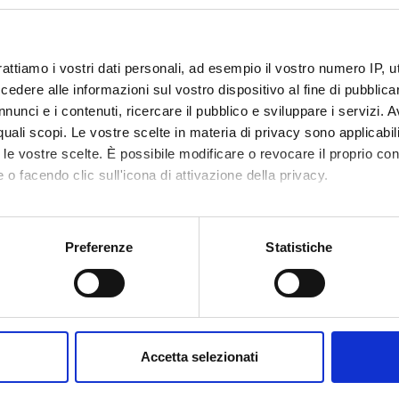
ECIPANTI AL PROGETTO
o Bazzaco
Ricercatore a tempo
Linda Pe
determinato
rattiamo i vostri dati personali, ad esempio il vostro numero IP, 
Stefania 
dere alle informazioni sul vostro dispositivo al fine di pubblica
ognolo
Professore emerito
nunci e i contenuti, ricercare il pubblico e sviluppare i servizi. A
r quali scopi. Le vostre scelte in materia di privacy sono applicabi
 Neri
Professore associato
to le vostre scelte. È possibile modificare o revocare il proprio 
 o facendo clic sull'icona di attivazione della privacy.
DI RICERCA COINVOLTE DAL PROGETTO
mo anche:
oni sulla tua posizione geografica, con un'approssimazione di qu
Preferenze
Statistiche
tions: Prose
spositivo, scansionandolo attivamente alla ricerca di caratteristich
dual authors or works: 1500-ca. 1700
aborati i tuoi dati personali e imposta le tue preferenze nella
s
ature iberiche e ispano-americane
consenso in qualsiasi momento dalla Dichiarazione sui cookie.
nce
Accetta selezionati
nalizzare contenuti ed annunci, per fornire funzionalità dei socia
inoltre informazioni sul modo in cui utilizzi il nostro sito con i n