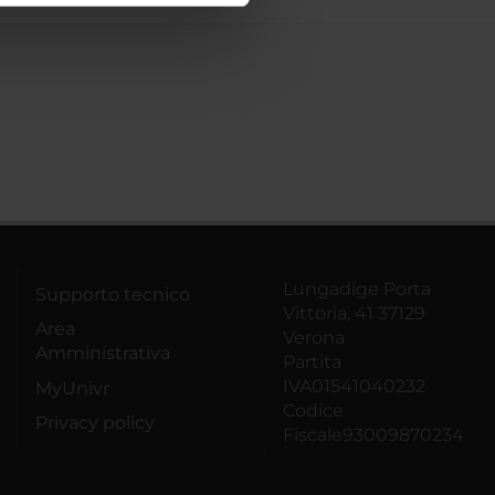
azioni che hai fornito loro o
Lungadige Porta
Supporto tecnico
Vittoria, 41 37129
Area
Verona
Amministrativa
Partita
IVA01541040232
MyUnivr
Codice
Privacy policy
Fiscale93009870234