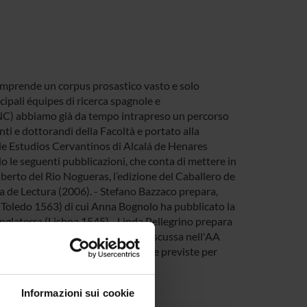
comprende un corpus prosastico vasto e solo
cipali équipes di ricerca spagnole e
ENC) abbiamo già da tempo intrapreso un percorso
enti e dottorandi della Facoltà e portato alla
 de Estudios Cervantinos di Alcalá de Henares
do le seguenti pubblicazioni, che conta di mettere in
erto del Rio Nogueras, l’edizione del Caballero de
a de Lectura (2006). - Stefano Bazzaco prepara,
l (Toledo 1563) di cui Anna Bognolo ha pubblicato la
Inglaterra (Lisboa 1545) - Linda Pellegrino prepara
rante della sua tesi di dottorato discussa nell'AA
cifici in Italia e all'estero. Spese previste per
Informazioni sui cookie