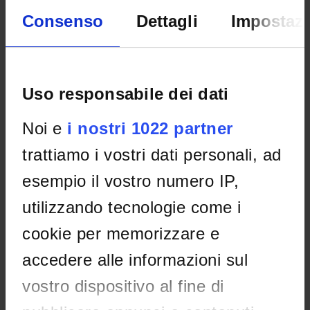
Consenso
Dettagli
Impostazi
Home
Didattica
Seminari
Non è stato trovato alcun seminario relativo
all'insegnamento Lingua spagnola 1.
Uso responsabile dei dati
Noi e
i nostri 1022 partner
OFFERTA FORMATIVA
trattiamo i vostri dati personali, ad
CORSI DI STUDIO
esempio il vostro numero IP,
DOTTORATI DI RICERCA E FORMAZIONE
utilizzando tecnologie come i
SUPERIORE
cookie per memorizzare e
Contatti
accedere alle informazioni sul
Persone
vostro dispositivo al fine di
Luoghi