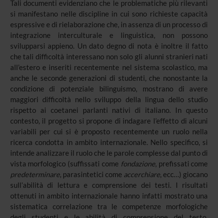
Tali documenti evidenziano che le problematiche più rilevanti
si manifestano nelle discipline in cui sono richieste capacità
espressive e di rielaborazione che, in assenza di un processo di
integrazione interculturale e linguistica, non possono
svilupparsi appieno. Un dato degno di nota è inoltre il fatto
che tali difficoltà interessano non solo gli alunni stranieri nati
all’estero e inseriti recentemente nel sistema scolastico, ma
anche le seconde generazioni di studenti, che nonostante la
condizione di potenziale bilinguismo, mostrano di avere
maggiori difficoltà nello sviluppo della lingua dello studio
rispetto ai coetanei parlanti nativi di italiano. In questo
contesto, il progetto si propone di indagare l’effetto di alcuni
variabili per cui si è proposto recentemente un ruolo nella
ricerca condotta in ambito internazionale. Nello specifico, si
intende analizzare il ruolo che le parole complesse dal punto di
vista morfologico (suffissati come
fondazione
, prefissati come
predeterminare
, parasintetici come
accerchiare
, ecc…) giocano
sull’abilità di lettura e comprensione dei testi. I risultati
ottenuti in ambito internazionale hanno infatti mostrato una
sistematica correlazione tra le competenze morfologiche
degli studenti e le abilità di comprensione del testo,