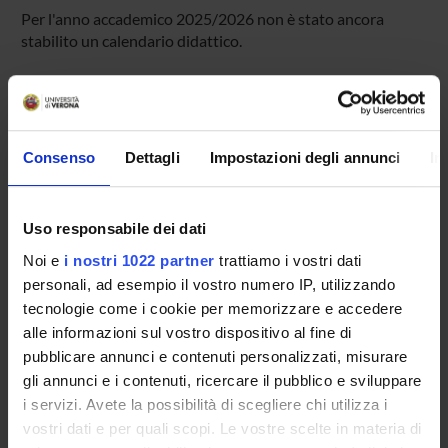
Per l'anno accademico 2025/2026 non è stato ancora
stabilito un calendario didattico.
Presentazione
Consenso
Dettagli
Impostazioni degli annunci
In
Come iscriversi
Preparati con Univr
Conoscenze iniziali - Saperi Minimi (OFA)
Uso responsabile dei dati
Insegnamenti
Noi e
i nostri 1022 partner
trattiamo i vostri dati
Calendario didattico
personali, ad esempio il vostro numero IP, utilizzando
Orario lezioni
tecnologie come i cookie per memorizzare e accedere
Piani didattici
alle informazioni sul vostro dispositivo al fine di
Calendario esami
pubblicare annunci e contenuti personalizzati, misurare
Bacheca avvisi
gli annunci e i contenuti, ricercare il pubblico e sviluppare
Organi collegiali e di governo
i servizi. Avete la possibilità di scegliere chi utilizza i
Docenti
vostri dati e per quali scopi. Le vostre scelte in materia di