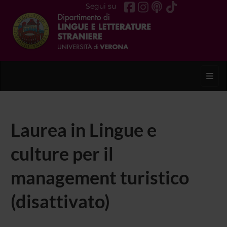
Segui su
Toggl
Laurea in Lingue e
culture per il
management turistico
(disattivato)