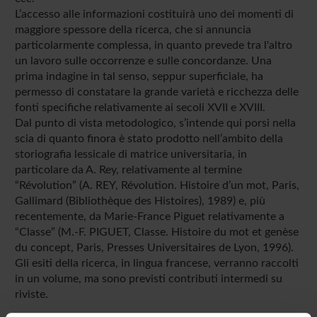
L’accesso alle informazioni costituirà uno dei momenti di
maggiore spessore della ricerca, che si annuncia
particolarmente complessa, in quanto prevede tra l'altro
un lavoro sulle occorrenze e sulle concordanze. Una
prima indagine in tal senso, seppur superficiale, ha
permesso di constatare la grande varietà e ricchezza delle
fonti specifiche relativamente ai secoli XVII e XVIII.
Dal punto di vista metodologico, s’intende qui porsi nella
scia di quanto finora è stato prodotto nell’ambito della
storiografia lessicale di matrice universitaria, in
particolare da A. Rey, relativamente al termine
“Révolution” (A. REY, Révolution. Histoire d’un mot, Paris,
Gallimard (Bibliothèque des Histoires), 1989) e, più
recentemente, da Marie-France Piguet relativamente a
“Classe” (M.-F. PIGUET, Classe. Histoire du mot et genèse
du concept, Paris, Presses Universitaires de Lyon, 1996).
Gli esiti della ricerca, in lingua francese, verranno raccolti
in un volume, ma sono previsti contributi intermedi su
riviste.