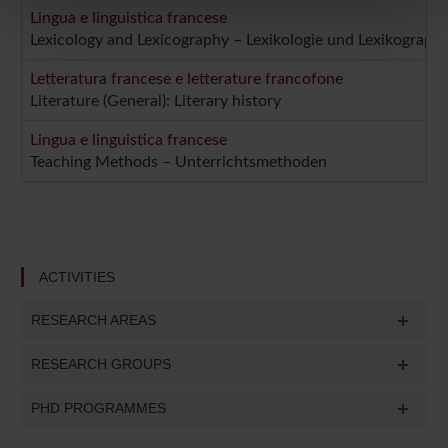
nostri partner che si occupano di analisi dei dati web,
Lingua e linguistica francese
pubblicità e social media, i quali potrebbero combinarle
Lexicology and Lexicography – Lexikologie und Lexikographi
con altre informazioni che hai fornito loro o che hanno
Letteratura francese e letterature francofone
raccolto dal tuo utilizzo dei loro servizi.
Literature (General): Literary history
Lingua e linguistica francese
Teaching Methods – Unterrichtsmethoden
ACTIVITIES
RESEARCH AREAS
RESEARCH GROUPS
PHD PROGRAMMES