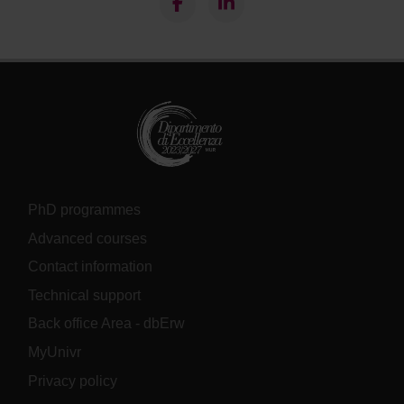
PhD programmes
Advanced courses
Contact information
Technical support
Back office Area - dbErw
MyUnivr
Privacy policy