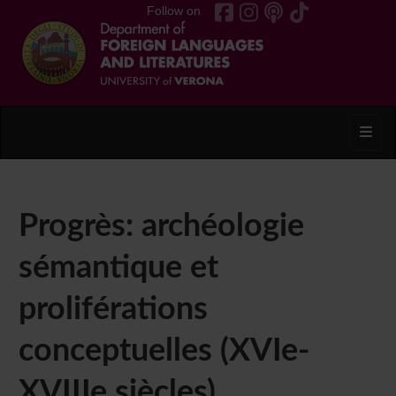
Follow on
Toggl
Progrès: archéologie
sémantique et
proliférations
conceptuelles (XVIe-
XVIIIe siècles)