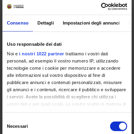
Articolazione della ricerca: Ad una parte introduttiva, che
riguarderà tra l’altro le motivazioni della ricerca e il tipo di
approccio, seguirà lo studio delle origini del termine dal
Consenso
Dettagli
Impostazioni degli annunci
In
punto di vista morfologico e semantico, nonché il
reperimento del termine stesso e della terminologia
riconducibile al suo campo lessicale nelle raccolte
lessicografiche disponibili su vari supporti.
Uso responsabile dei dati
Contemporaneamente, si ricorrerà allo spoglio di opere
Noi e
i nostri 1022 partner
trattiamo i vostri dati
letterarie, storiografiche, scritti di politica, di economia, di
personali, ad esempio il vostro numero IP, utilizzando
sociologia, di autori rappresentativi limitatamente ai
tecnologie come i cookie per memorizzare e accedere
secoli dal XVI al XVIII.
alle informazioni sul vostro dispositivo al fine di
pubblicare annunci e contenuti personalizzati, misurare
SPONSORS:
gli annunci e i contenuti, ricercare il pubblico e sviluppare
i servizi. Avete la possibilità di scegliere chi utilizza i
Funds:
assigned and managed by the department
vostri dati e per quali scopi. Le vostre scelte in materia di
privacy sono applicabili solo su questa proprietà digitale
in cui avete effettuato le vostre scelte. È possibile
Selezione
modificare o revocare il proprio consenso in qualsiasi
Necessari
PROJECT PARTICIPANTS
del
momento dalla Dichiarazione sui cookie o facendo clic