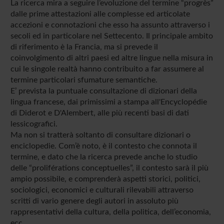
La ricerca mira a seguire l’evoluzione del termine “progrès”
dalle prime attestazioni alle complesse ed articolate
accezioni e connotazioni che esso ha assunto attraverso i
secoli ed in particolare nel Settecento. Il principale ambito
di riferimento è la Francia, ma si prevede il
coinvolgimento di altri paesi ed altre lingue nella misura in
cui le singole realtà hanno contribuito a far assumere al
termine particolari sfumature semantiche.
E’ prevista la puntuale consultazione di dizionari della
lingua francese, dai primissimi a stampa all'Encyclopédie
di Diderot e D'Alembert, alle più recenti basi di dati
lessicografici.
Ma non si tratterà soltanto di consultare dizionari o
enciclopedie. Com’è noto, è il contesto che connota il
termine, e dato che la ricerca prevede anche lo studio
delle “proliférations conceptuelles”, il contesto sarà il più
ampio possibile, e comprenderà aspetti storici, politici,
sociologici, economici e culturali rilevabili attraverso
scritti di vario genere degli autori in assoluto più
rappresentativi della cultura, della politica, dell’economia,
ecc.