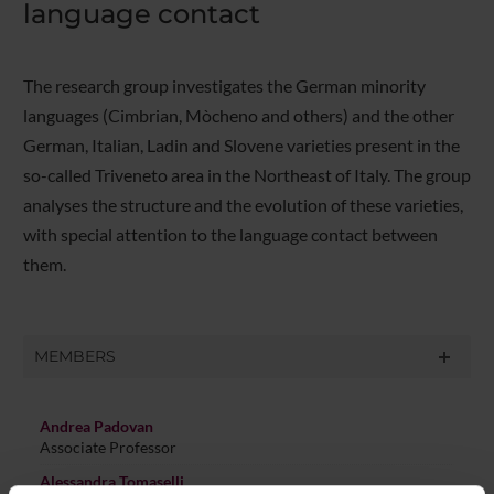
language contact
The research group investigates the German minority
languages (Cimbrian, Mòcheno and others) and the other
German, Italian, Ladin and Slovene varieties present in the
so-called Triveneto area in the Northeast of Italy. The group
analyses the structure and the evolution of these varieties,
with special attention to the language contact between
them.
MEMBERS
Andrea Padovan
Associate Professor
Alessandra Tomaselli