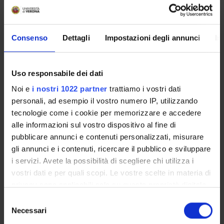
Full Professor
Stefan Rabanus
Full Professor
Consenso
Dettagli
Impostazioni degli annunci
In
RESEARCH INTERESTS
Uso responsabile dei dati
Noi e
i nostri 1022 partner
trattiamo i vostri dati
PROJECTS
personali, ad esempio il vostro numero IP, utilizzando
tecnologie come i cookie per memorizzare e accedere
alle informazioni sul vostro dispositivo al fine di
pubblicare annunci e contenuti personalizzati, misurare
gli annunci e i contenuti, ricercare il pubblico e sviluppare
ACTIVITIES
i servizi. Avete la possibilità di scegliere chi utilizza i
RESEARCH AREAS
vostri dati e per quali scopi. Le vostre scelte in materia di
privacy sono applicabili solo su questa proprietà digitale
RESEARCH GROUPS
in cui avete effettuato le vostre scelte. È possibile
Selezione
modificare o revocare il proprio consenso in qualsiasi
Necessari
del
14x14 - The Grand tour of th 'Counts of the North',
momento dalla Dichiarazione sui cookie o facendo clic