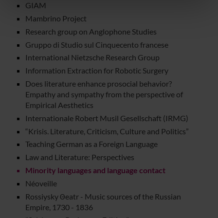
nostri partner che si occupano di analisi dei dati web,
GIAM
pubblicità e social media, i quali potrebbero combinarle
Mambrino Project
con altre informazioni che hai fornito loro o che hanno
Research group on Anglophone Studies
raccolto dal tuo utilizzo dei loro servizi.
Gruppo di Studio sul Cinquecento francese
International Nietzsche Research Group
Information Extraction for Robotic Surgery
Does literature enhance prosocial behavior?
Empathy and sympathy from the perspective of
Empirical Aesthetics
Internationale Robert Musil Gesellschaft (IRMG)
“Krisis. Literature, Criticism, Culture and Politics”
Teaching German as a Foreign Language
Law and Literature: Perspectives
Minority languages and language contact
Néoveille
Rossiysky Θeatr - Music sources of the Russian
Empire, 1730 - 1836