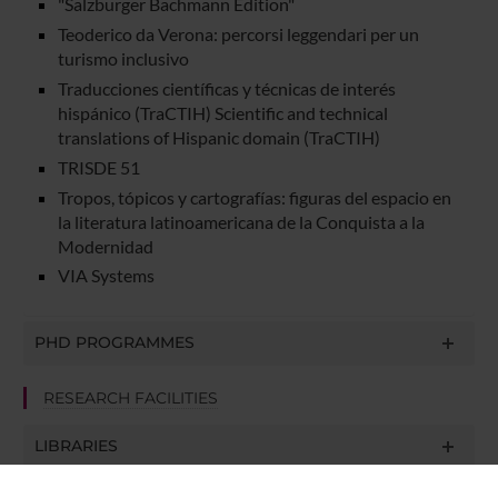
"Salzburger Bachmann Edition"
Teoderico da Verona: percorsi leggendari per un
turismo inclusivo
Traducciones científicas y técnicas de interés
hispánico (TraCTIH) Scientific and technical
translations of Hispanic domain (TraCTIH)
TRISDE 51
Tropos, tópicos y cartografías: figuras del espacio en
la literatura latinoamericana de la Conquista a la
Modernidad
VIA Systems
PHD PROGRAMMES
RESEARCH FACILITIES
LIBRARIES
LABORATORIES AND RESEARCH CENTRES