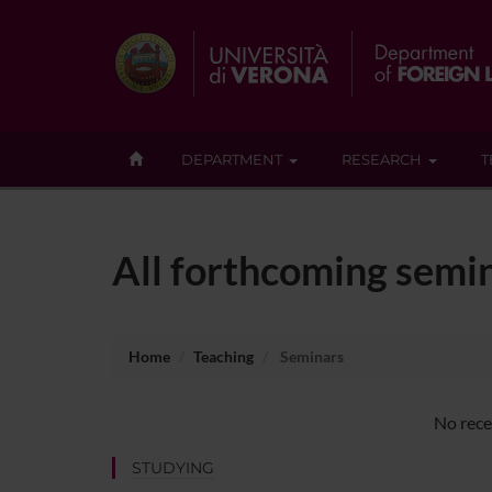
DEPARTMENT
RESEARCH
T
All forthcoming semin
Home
Teaching
Seminars
No rece
STUDYING