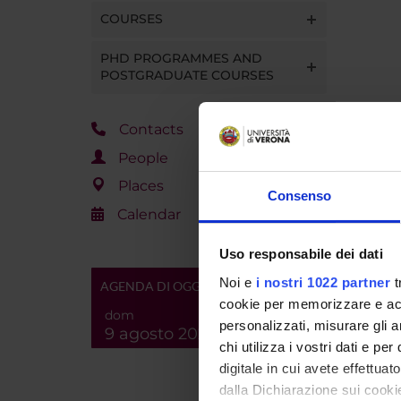
COURSES
PHD PROGRAMMES AND
POSTGRADUATE COURSES
Contacts
People
Places
Consenso
Calendar
Uso responsabile dei dati
Noi e
i nostri 1022 partner
t
AGENDA DI OGGI
cookie per memorizzare e acce
dom
personalizzati, misurare gli an
9 agosto 2026
chi utilizza i vostri dati e pe
digitale in cui avete effettua
dalla Dichiarazione sui cookie