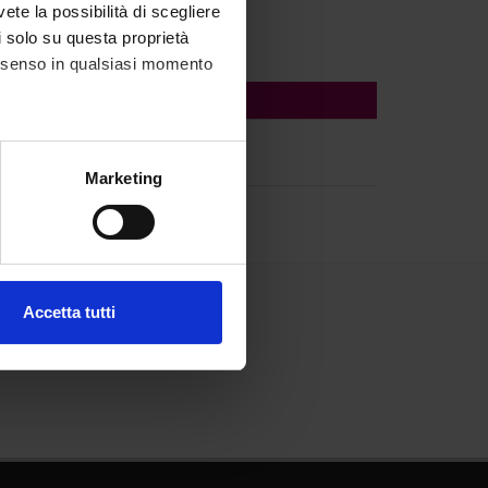
vete la possibilità di scegliere
li solo su questa proprietà
consenso in qualsiasi momento
alche metro,
Marketing
e specifiche (impronte
ezione dettagli
. Puoi
Accetta tutti
l media e per analizzare il
ostri partner che si occupano
azioni che hai fornito loro o