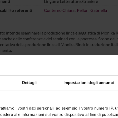
menti
Lingue e Letterature Straniere
abili (o referenti
Conterno Chiara
,
Pelloni Gabriella
tto intende esaminare la produzione lirica e saggistica di Monika R
e anche delle conferenze e dei seminari con la poetessa. Scopo del 
entativa della produzione lirica di Monika Rinck in traduzione ital
mento.
ECIPANTI AL PROGETTO
 Conterno
Gabriella
Dettagli
Impostazioni degli annunci
ABORATORI ESTERNI
rattiamo i vostri dati personali, ad esempio il vostro numero IP, 
 Colombo
Università Cattolica di
dere alle informazioni sul vostro dispositivo al fine di pubblica