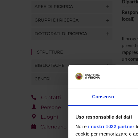
Diparti
AREE DI RICERCA
Respons
locali)
GRUPPI DI RICERCA
DOTTORATI DI RICERCA
Il proge
previst
rappres
STRUTTURE
un com
BIBLIOTECHE
CENTRI
PART
Chiara
Consenso
Contatti
Persone
Luoghi
Uso responsabile dei dati
COLL
Calendario
Noi e
i nostri 1022 partner
t
Gloria
cookie per memorizzare e acce