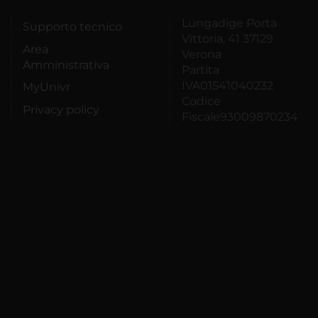
Lungadige Porta
Supporto tecnico
Vittoria, 41 37129
Area
Verona
Amministrativa
Partita
IVA01541040232
MyUnivr
Codice
Privacy policy
Fiscale93009870234