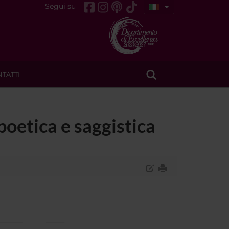
Segui su
TATTI
oetica e saggistica