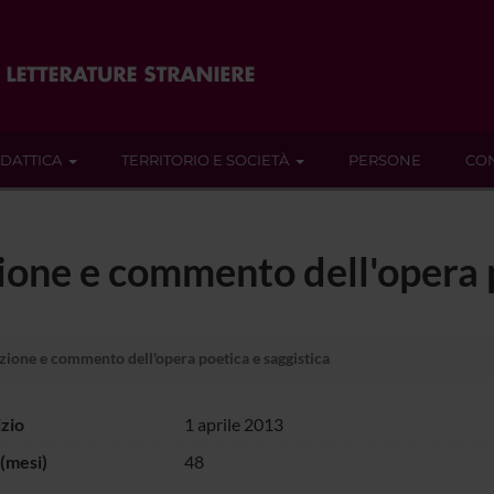
IDATTICA
TERRITORIO E SOCIETÀ
PERSONE
CON
one e commento dell'opera p
ione e commento dell'opera poetica e saggistica
izio
1 aprile 2013
(mesi)
48