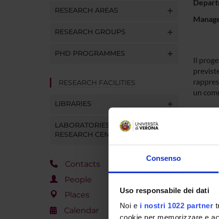
Depart
RESEARCH AREAS
Manager
RESEARCH GROUPS
PHD PROGRAMMES
Il proge
previst
rappres
RESEARCH FACILITIES
un com
LIBRARIES
PROJ
LABORATORIES AND
RESEARCH CENTRES
Chiara
Consenso
Contacts
People
COLL
Uso responsabile dei dati
Places
Noi e
i nostri 1022 partner
t
Gloria
Calendar
cookie per memorizzare e acce