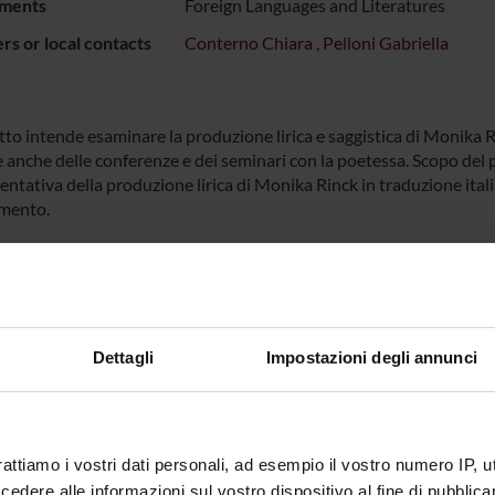
ments
Foreign Languages and Literatures
s or local contacts
Conterno Chiara
,
Pelloni Gabriella
tto intende esaminare la produzione lirica e saggistica di Monika R
e anche delle conferenze e dei seminari con la poetessa. Scopo del 
entativa della produzione lirica di Monika Rinck in traduzione ital
mento.
ECT PARTICIPANTS
 Conterno
Gabriella
Dettagli
Impostazioni degli annunci
ABORATORI ESTERNI
rattiamo i vostri dati personali, ad esempio il vostro numero IP, 
 Colombo
Università Cattolica di
dere alle informazioni sul vostro dispositivo al fine di pubblica