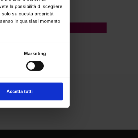
vete la possibilità di scegliere
li solo su questa proprietà
consenso in qualsiasi momento
alche metro,
Marketing
e specifiche (impronte
ezione dettagli
. Puoi
Accetta tutti
l media e per analizzare il
ostri partner che si occupano
azioni che hai fornito loro o