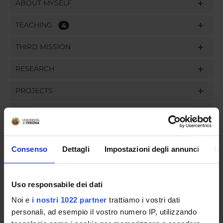
ABOUT MYSELF
TEACHING
4
THIRD MISSION
RESEARCH
PROJECTS
PUBLICATIONS
ASSIGNMENTS
Consenso
Dettagli
Impostazioni degli annunci
In
Uso responsabile dei dati
ORGANISATION
Noi e
i nostri 1022 partner
trattiamo i vostri dati
GOVERNANCE
personali, ad esempio il vostro numero IP, utilizzando