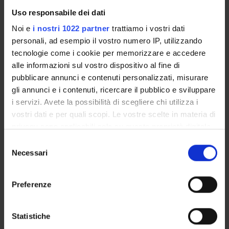
Uso responsabile dei dati
ASSIGNMENTS
Noi e
i nostri 1022 partner
trattiamo i vostri dati
personali, ad esempio il vostro numero IP, utilizzando
tecnologie come i cookie per memorizzare e accedere
alle informazioni sul vostro dispositivo al fine di
ORGANISATION
pubblicare annunci e contenuti personalizzati, misurare
gli annunci e i contenuti, ricercare il pubblico e sviluppare
GOVERNANCE
i servizi. Avete la possibilità di scegliere chi utilizza i
COMMITTEES
vostri dati e per quali scopi. Le vostre scelte in materia di
privacy sono applicabili solo su questa proprietà digitale
DEPARTMENT ADMINISTRATION OFFICES
in cui avete effettuato le vostre scelte. È possibile
Selezione
modificare o revocare il proprio consenso in qualsiasi
Necessari
del
STUDENT ADMINISTRATION OFFICES
momento dalla Dichiarazione sui cookie o facendo clic
consenso
sull'icona di attivazione della privacy.
DEPARTMENT FACILITIES
Preferenze
Con il tuo consenso, vorremmo anche:
LIBRARIES
raccogliere informazioni sulla tua posizione
Statistiche
geografica, con un'approssimazione di qualche
LABORATORIES AND RESEARCH CENTRES