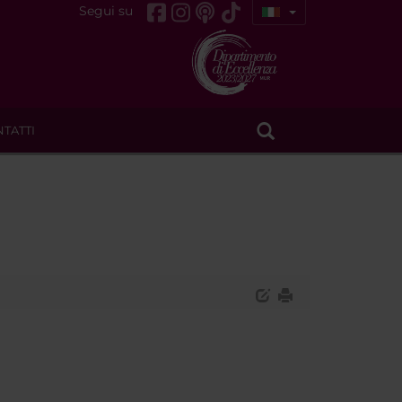
Segui su
TATTI