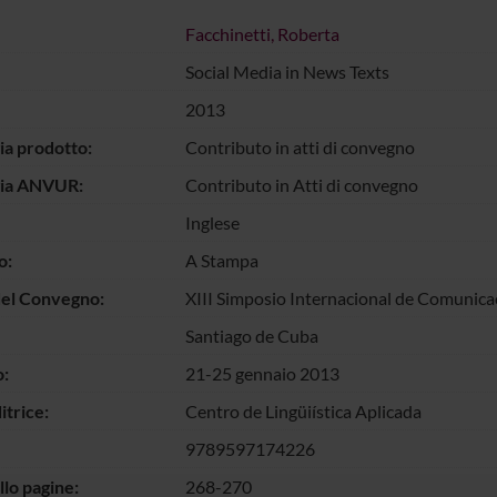
Facchinetti, Roberta
Social Media in News Texts
2013
ia prodotto:
Contributo in atti di convegno
gia ANVUR:
Contributo in Atti di convegno
Inglese
o:
A Stampa
del Convegno:
XIII Simposio Internacional de Comunicac
Santiago de Cuba
:
21-25 gennaio 2013
itrice:
Centro de Lingüiística Aplicada
9789597174226
llo pagine:
268-270