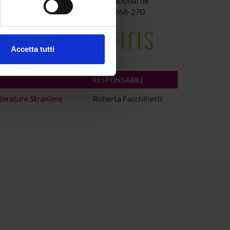
cada
,
Atti di "XIII Simposio Internacional de
, 21-25 gennaio 2013 ,
2013
,
pp. 268-270
ezione dettagli
. Puoi
e della Ricerca di Ateneo
Accetta tutti
l media e per analizzare il
ostri partner che si occupano
RESPONSABILI
azioni che hai fornito loro o
terature Straniere
Roberta Facchinetti