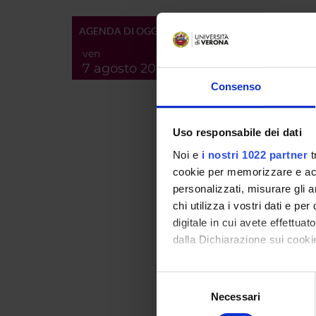
Parole 
AGENDA DI OGGI
Breve d
ven
contenu
7 agosto 2026
Consenso
Uso responsabile dei dati
Noi e
i nostri 1022 partner
t
cookie per memorizzare e acce
personalizzati, misurare gli an
Id prod
chi utilizza i vostri dati e pe
digitale in cui avete effettua
Handle 
dalla Dichiarazione sui cookie
deposita
Con il tuo consenso, vorrem
ultima 
Selezione
raccogliere informazi
Necessari
del
Citazio
Identificare il tuo di
consenso