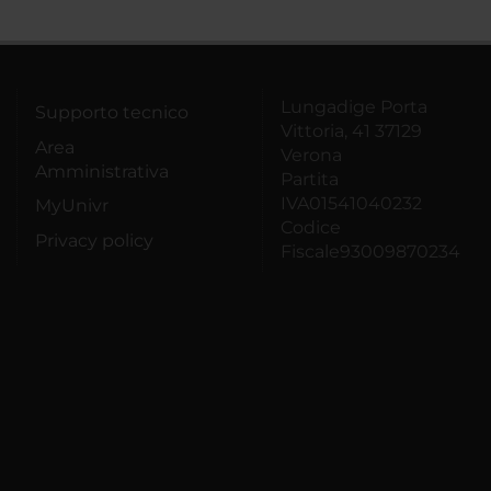
Lungadige Porta
Supporto tecnico
Vittoria, 41 37129
Area
Verona
Amministrativa
Partita
IVA01541040232
MyUnivr
Codice
Privacy policy
Fiscale93009870234