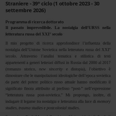
Straniere - 39° ciclo (1 ottobre 2023 - 30
settembre 2026)
Programma di ricerca dottorato
Il passato imprevedibile. La nostalgia dell’URSS nella
letteratura russa del XXI° secolo
Il mio progetto di ricerca approfondisce l’influenza della
nostalgia dell’Unione Sovietica nella letteratura russa del XXI°
secolo. Attraverso l’analisi tematica e stilistica di testi
appartenenti a generi letterari diffusi in Russia dal 2000 al 2017
(romanzo storico,
new sincerity
e distopia), l’obiettivo è
dimostrare che le manipolazioni ideologiche dell’epoca sovietica
da parte del potere politico russo attuale hanno modificato il
significato finora attribuito al prefisso “post-” nell’espressione
“letteratura russa post-sovietica.” Mi propongo, inoltre, di
indagare il legame tra nostalgia e letteratura alla luce di
memory
studies
,
trauma studies
e
postcolonial studies
.