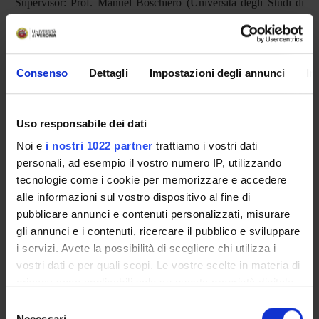
Supervisor: Prof. Manuel Boschiero (Università degli Studi di
Verona). Co-supervisor: Prof. Ivan Posokhin (Comenius
University, Bratislava)
Consenso
Dettagli
Impostazioni degli annunci
In
PRESENTAZIONE
DIDATTICA
0
Uso responsabile dei dati
Noi e
i nostri 1022 partner
trattiamo i vostri dati
TERZA MISSIONE
personali, ad esempio il vostro numero IP, utilizzando
tecnologie come i cookie per memorizzare e accedere
RICERCA
alle informazioni sul vostro dispositivo al fine di
pubblicare annunci e contenuti personalizzati, misurare
PROGETTI
gli annunci e i contenuti, ricercare il pubblico e sviluppare
INCARICHI
i servizi. Avete la possibilità di scegliere chi utilizza i
vostri dati e per quali scopi. Le vostre scelte in materia di
privacy sono applicabili solo su questa proprietà digitale
in cui avete effettuato le vostre scelte. È possibile
Selezione
modificare o revocare il proprio consenso in qualsiasi
Necessari