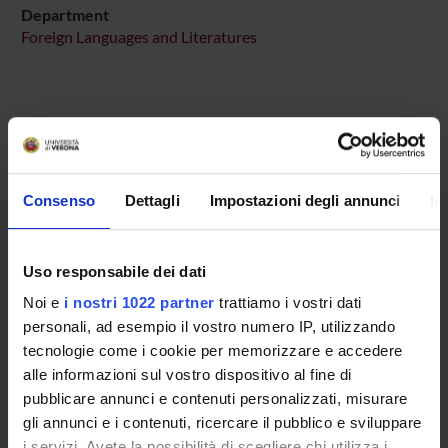
Department
Foreign Languages and Literatures
MEMBERS
Consenso
Dettagli
Impostazioni degli annunci
In
Chiara Battisti
Gabriella Pelloni
Uso responsabile dei dati
Isolde Schiffermuller
Noi e
i nostri 1022 partner
trattiamo i vostri dati
Alessandra Tomaselli
personali, ad esempio il vostro numero IP, utilizzando
tecnologie come i cookie per memorizzare e accedere
alle informazioni sul vostro dispositivo al fine di
RECORDS AND DOCUMENTS
pubblicare annunci e contenuti personalizzati, misurare
gli annunci e i contenuti, ricercare il pubblico e sviluppare
i servizi. Avete la possibilità di scegliere chi utilizza i