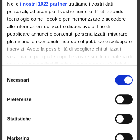
Noi e
i nostri 1022 partner
trattiamo i vostri dati
personali, ad esempio il vostro numero IP, utilizzando
ORGANISATION
tecnologie come i cookie per memorizzare e accedere
alle informazioni sul vostro dispositivo al fine di
GOVERNANCE
pubblicare annunci e contenuti personalizzati, misurare
gli annunci e i contenuti, ricercare il pubblico e sviluppare
COMMITTEES
i servizi. Avete la possibilità di scegliere chi utilizza i
DEPARTMENT ADMINISTRATION OFFICES
vostri dati e per quali scopi. Le vostre scelte in materia di
privacy sono applicabili solo su questa proprietà digitale
STUDENT ADMINISTRATION OFFICES
in cui avete effettuato le vostre scelte. È possibile
Selezione
modificare o revocare il proprio consenso in qualsiasi
Necessari
del
DEPARTMENT FACILITIES
momento dalla Dichiarazione sui cookie o facendo clic
consenso
sull'icona di attivazione della privacy.
LIBRARIES
Preferenze
Con il tuo consenso, vorremmo anche:
LABORATORIES AND RESEARCH CENTRES
raccogliere informazioni sulla tua posizione
Statistiche
geografica, con un'approssimazione di qualche
Contacts
metro,
Marketing
People