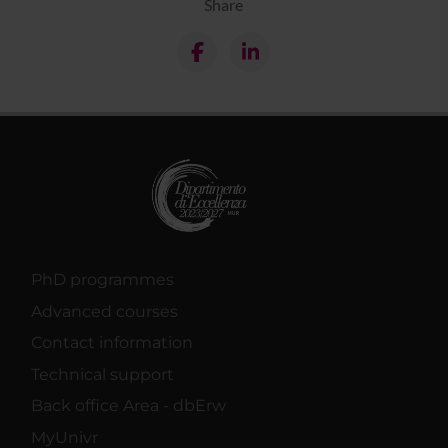
Share
PhD programmes
Advanced courses
Contact information
Technical support
Back office Area - dbErw
MyUnivr