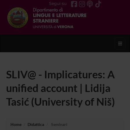
Segui su
Toggl
SLIV@ - Implicatures: A
unified account | Lidija
Tasić (University of Niš)
Home
Didattica
Seminari