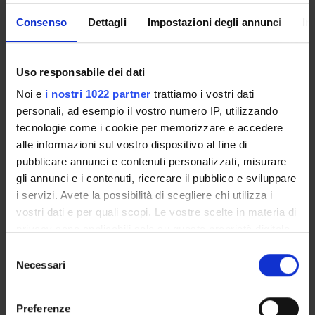
Consenso
Dettagli
Impostazioni degli annunci
In
Uso responsabile dei dati
Noi e
i nostri 1022 partner
trattiamo i vostri dati
Referente
Daniele Artoni
personali, ad esempio il vostro numero IP, utilizzando
tecnologie come i cookie per memorizzare e accedere
Referente esterno
alle informazioni sul vostro dispositivo al fine di
Data pubblicazione
pubblicare annunci e contenuti personalizzati, misurare
29 gennaio 2025
gli annunci e i contenuti, ricercare il pubblico e sviluppare
i servizi. Avete la possibilità di scegliere chi utilizza i
vostri dati e per quali scopi. Le vostre scelte in materia di
privacy sono applicabili solo su questa proprietà digitale
in cui avete effettuato le vostre scelte. È possibile
OFFERTA FORMATIVA
Selezione
modificare o revocare il proprio consenso in qualsiasi
Necessari
del
CORSI DI STUDIO
momento dalla Dichiarazione sui cookie o facendo clic
consenso
sull'icona di attivazione della privacy.
DOTTORATI DI RICERCA E FORMAZIONE
Preferenze