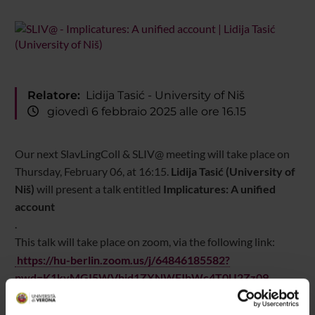
Relatore:
Lidija Tasić - University of Niš
giovedì 6 febbraio 2025 alle ore 16.15
Our next
SlavLingColl
& SLIV@
meeting will take place on
Thursday, February 06, at 16:15.
Lidija Tasić (University of
Niš)
will present a talk entitled
Implicatures: A unified
account
.
This talk will take place on zoom, via the following link:
https://hu-berlin.zoom.us/j/64846185582?
pwd=K1kyMGI5WVhjd1ZXNWFJbWc4T0U2Zz09