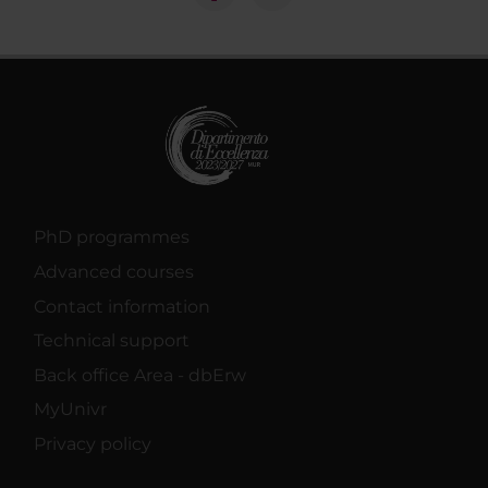
PhD programmes
Advanced courses
Contact information
Technical support
Back office Area - dbErw
MyUnivr
Privacy policy