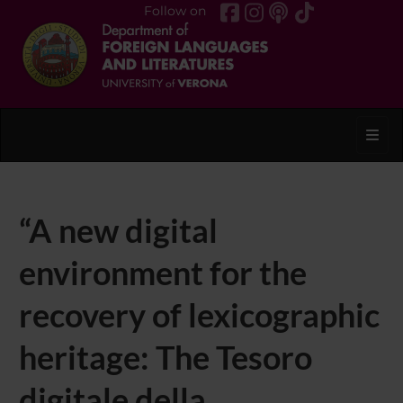
Follow on
Toggl
“A new digital
environment for the
recovery of lexicographic
heritage: The Tesoro
digitale della