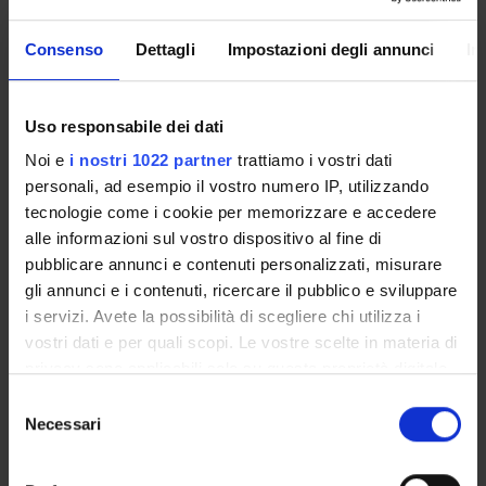
Literatures
Teaching and course administration
Consenso
Dettagli
Impostazioni degli annunci
In
Operational unit Foreign Languages and Literatures
Teaching and Student Services Unit
Location
Uso responsabile dei dati
VERONA
Noi e
i nostri 1022 partner
trattiamo i vostri dati
Main Department
personali, ad esempio il vostro numero IP, utilizzando
Foreign Languages and Literatures
tecnologie come i cookie per memorizzare e accedere
alle informazioni sul vostro dispositivo al fine di
Macro area
pubblicare annunci e contenuti personalizzati, misurare
Humanities
gli annunci e i contenuti, ricercare il pubblico e sviluppare
Subject area
i servizi. Avete la possibilità di scegliere chi utilizza i
Foreign Languages and Literatures
vostri dati e per quali scopi. Le vostre scelte in materia di
privacy sono applicabili solo su questa proprietà digitale
in cui avete effettuato le vostre scelte. È possibile
Selezione
modificare o revocare il proprio consenso in qualsiasi
Necessari
del
momento dalla Dichiarazione sui cookie o facendo clic
consenso
Overview
sull'icona di attivazione della privacy.
Enrolment Policy