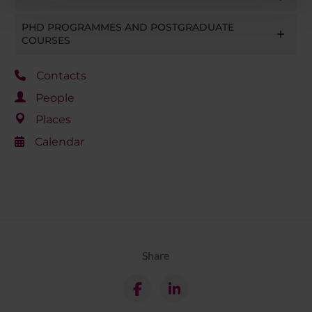
pubblicità e social media, i quali potrebbero combinarle
con altre informazioni che hai fornito loro o che hanno
PHD PROGRAMMES AND POSTGRADUATE
raccolto dal tuo utilizzo dei loro servizi.
COURSES
Contacts
People
Places
Calendar
Share