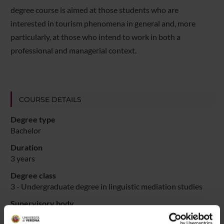
degree course is aimed at those students who are
interested in tourism phenomena in general and, more
particularly, at those who intend to work in both a
professional and managerial context.
COURSE DETAILS
Degree type
Bachelor
Duration
3 years
Degree class
3 - Undergraduate degree in linguistic mediation studies
Supervisory body
Council for the Degree Course in Foreign Languages and