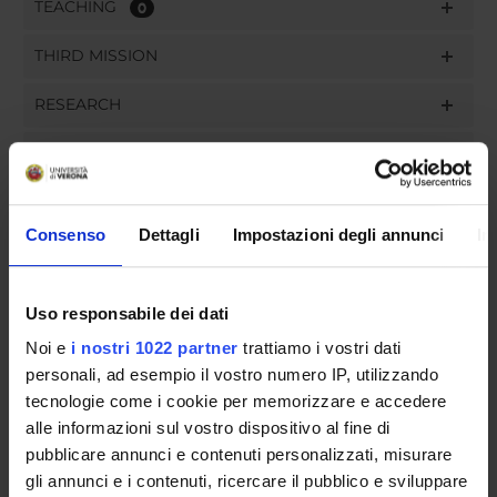
TEACHING
0
THIRD MISSION
RESEARCH
PROJECTS
ASSIGNMENTS
Consenso
Dettagli
Impostazioni degli annunci
In
Uso responsabile dei dati
ORGANISATION
Noi e
i nostri 1022 partner
trattiamo i vostri dati
GOVERNANCE
personali, ad esempio il vostro numero IP, utilizzando
tecnologie come i cookie per memorizzare e accedere
COMMITTEES
alle informazioni sul vostro dispositivo al fine di
pubblicare annunci e contenuti personalizzati, misurare
DEPARTMENT ADMINISTRATION OFFICES
gli annunci e i contenuti, ricercare il pubblico e sviluppare