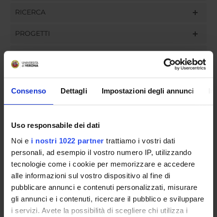
RICERCA
PROGETTI
INCARICHI
Consenso
Dettagli
Impostazioni degli annunci
In
ORGANIZZAZIONE
Uso responsabile dei dati
GOVERNANCE
Noi e
i nostri 1022 partner
trattiamo i vostri dati
COMMISSIONI
personali, ad esempio il vostro numero IP, utilizzando
tecnologie come i cookie per memorizzare e accedere
UFFICI E STRUTTURE DI SERVIZIO
alle informazioni sul vostro dispositivo al fine di
pubblicare annunci e contenuti personalizzati, misurare
SERVIZI DI SEGRETERIA STUDENTI
gli annunci e i contenuti, ricercare il pubblico e sviluppare
i servizi. Avete la possibilità di scegliere chi utilizza i
STRUTTURE DEL DIPARTIMENTO