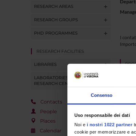
Depart
RESEARCH AREAS
Manager
RESEARCH GROUPS
PHD PROGRAMMES
I contat
Importo
RESEARCH FACILITIES
PROJ
LIBRARIES
Arturo 
LABORATORIES AND
RESEARCH CENTRES
Consenso
Contacts
RESEA
People
Letter
Uso responsabile dei dati
German
Places
Noi e
i nostri 1022 partner
t
Calendar
Letter
cookie per memorizzare e acce