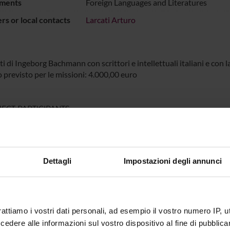
ments
Foreign Languages and Literatures
s or local contacts
Larcati Arturo
ti di Ingeborg Bachmann con scrittori e intellettuali italiani e con la
 previsto per le missioni: 4.000,00 euro
ECT PARTICIPANTS
Larcati
Full Professor
Dettagli
Impostazioni degli annunci
RCH AREAS INVOLVED IN THE PROJECT
ature tedesca e austriaca
ic Critical Theory & Poetics
rattiamo i vostri dati personali, ad esempio il vostro numero IP, 
ature tedesca e austriaca
dere alle informazioni sul vostro dispositivo al fine di pubblica