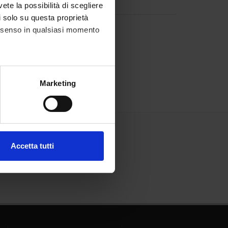
vete la possibilità di scegliere
li solo su questa proprietà
consenso in qualsiasi momento
alche metro,
Marketing
e specifiche (impronte
ezione dettagli
. Puoi
Accetta tutti
l media e per analizzare il
ostri partner che si occupano
azioni che hai fornito loro o