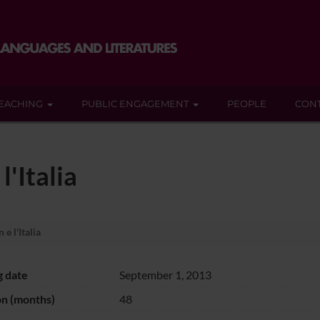
EACHING
PUBLIC ENGAGEMENT
PEOPLE
CON
'Italia
 l'Italia
g date
September 1, 2013
on (months)
48