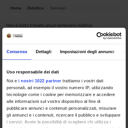
Home
Didattica
Seminari
Non è stato trovato alcun seminario relativo
all'insegnamento Anglophone literatures and cultures.
Consenso
Dettagli
Impostazioni degli annunci
In
OFFERTA FORMATIVA
CORSI DI STUDIO
Uso responsabile dei dati
Noi e
i nostri 1022 partner
trattiamo i vostri dati
DOTTORATI DI RICERCA E FORMAZIONE
SUPERIORE
personali, ad esempio il vostro numero IP, utilizzando
tecnologie come i cookie per memorizzare e accedere
alle informazioni sul vostro dispositivo al fine di
Contatti
pubblicare annunci e contenuti personalizzati, misurare
Persone
gli annunci e i contenuti, ricercare il pubblico e sviluppare
Luoghi
i servizi. Avete la possibilità di scegliere chi utilizza i