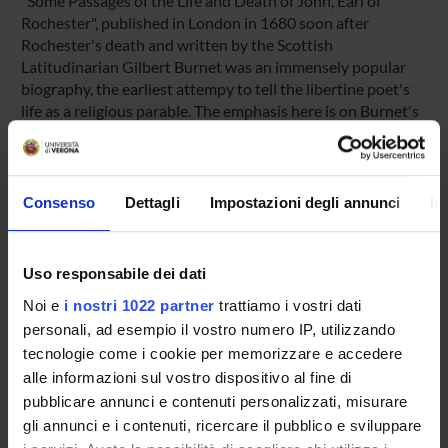
"Some Passages of the Life and Death of John, Earl of
Rochester", published in London in 1680 soon after
Rochester's death and written by the Scottish
Latitudinarian Gilbert Burnet was an immensely popular
biography, the earliest attempy to tell the libertine poet's
life as a religious parable. The emphasis here is on Burnet's
using and abusing of the biographical(-elegiac) frame that
becomes the ambiguous meeting ground for biography,
confession, theological disquisition/philosophical dialogue,
letter-writing, and, above all, pulpit lecturing.
Consenso
Dettagli
Impostazioni degli annunci
In
Pagina Web:
http://www.liguori.it/
Uso responsabile dei dati
Id prodotto:
Noi e
i nostri 1022 partner
trattiamo i vostri dati
66739
personali, ad esempio il vostro numero IP, utilizzando
Handle IRIS:
tecnologie come i cookie per memorizzare e accedere
11562/324481
alle informazioni sul vostro dispositivo al fine di
depositato il:
pubblicare annunci e contenuti personalizzati, misurare
28 marzo 2012
gli annunci e i contenuti, ricercare il pubblico e sviluppare