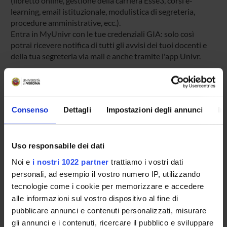
(libretto online, gestione della carriera Esse3, corsi e-
learning, email istituzionale, modulistica di segreteria,
procedure amministrative, ecc.).
Entra in MyUnivr con le tue credenziali GIA: solo così
potrai ricevere notifica di tutti gli avvisi dei tuoi docenti e
della tua segreteria via mail e anche tramite l'app Univr.
MYUNIVR
Consenso
Dettagli
Impostazioni degli annunci
In
Presentazione
Come iscriversi
Uso responsabile dei dati
Preparati con Univr
Noi e
i nostri 1022 partner
trattiamo i vostri dati
Conoscenze iniziali - Saperi Minimi (OFA)
personali, ad esempio il vostro numero IP, utilizzando
Insegnamenti
tecnologie come i cookie per memorizzare e accedere
Calendario didattico
alle informazioni sul vostro dispositivo al fine di
Orario lezioni
pubblicare annunci e contenuti personalizzati, misurare
Piani didattici
gli annunci e i contenuti, ricercare il pubblico e sviluppare