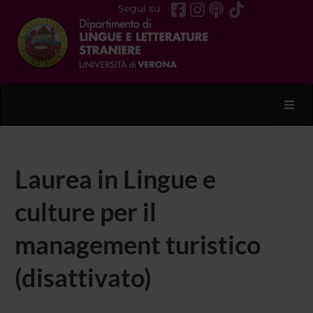
Segui su
Toggl
Laurea in Lingue e
culture per il
management turistico
(disattivato)