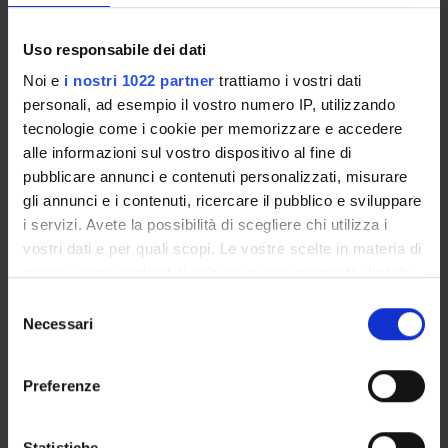
Filologia germanica
Germanic Philology. Linguistics: Extinct ancient or medieval 
Uso responsabile dei dati
Filologia germanica
Noi e
i nostri 1022 partner
trattiamo i vostri dati
Germanic Philology - Literature (General): Epic poetry
personali, ad esempio il vostro numero IP, utilizzando
tecnologie come i cookie per memorizzare e accedere
Filologia germanica
alle informazioni sul vostro dispositivo al fine di
German Medial
pubblicare annunci e contenuti personalizzati, misurare
Filologia germanica
gli annunci e i contenuti, ricercare il pubblico e sviluppare
German Philology - Literature (General): Comparative literat
i servizi. Avete la possibilità di scegliere chi utilizza i
vostri dati e per quali scopi. Le vostre scelte in materia di
Filologia germanica
privacy sono applicabili solo su questa proprietà digitale
Individual authors or works: Middle High German, ca. 1050
in cui avete effettuato le vostre scelte. È possibile
Selezione
modificare o revocare il proprio consenso in qualsiasi
Filologia germanica
Necessari
del
West Germanic languages: Middle High German
momento dalla Dichiarazione sui cookie o facendo clic
consenso
sull'icona di attivazione della privacy.
Preferenze
Con il tuo consenso, vorremmo anche:
raccogliere informazioni sulla tua posizione
Statistiche