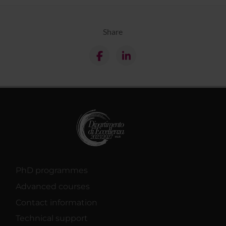
Share
PhD programmes
Advanced courses
Contact information
Technical support