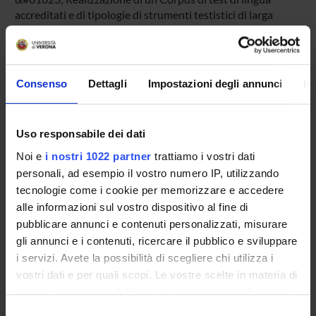
accreditati e di tipologie di strumenti testistici di larga
diffusione.
&#61623; Costruzione di modelli teorici tramite analisi e
successiva elaborazione computerizzata della struttura di
test di lingua inglese
Consenso
Dettagli
Impostazioni degli annunci
In
&#61623; Raccolta e analisi statistica classica di dati
empirici tramite somministrazione dei test analizzati nel
corso della ricerca
Uso responsabile dei dati
&#61623; Creazione di modelli empirici di alcuni dei test
somministrati
Noi e
i nostri 1022 partner
trattiamo i vostri dati
&#61623; Fitness (verifica statistica) tra modello teorico e
personali, ad esempio il vostro numero IP, utilizzando
modello empirico.
tecnologie come i cookie per memorizzare e accedere
&#61623; Pubblicazioni
alle informazioni sul vostro dispositivo al fine di
&#61623; Interventi a convegni
pubblicare annunci e contenuti personalizzati, misurare
gli annunci e i contenuti, ricercare il pubblico e sviluppare
i servizi. Avete la possibilità di scegliere chi utilizza i
Bibliografia essenziale
vostri dati e per quali scopi. Le vostre scelte in materia di
Bachman L. F., (1990), Fundamental considerations in
privacy sono applicabili solo su questa proprietà digitale
language testing, Oxford: Oxford University Press.
in cui avete effettuato le vostre scelte. È possibile
Canale M., Swain M. (1980), “Theoretical bases of
Selezione