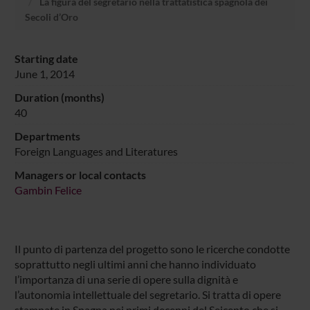
La figura del segretario nella trattatistica spagnola dei
Secoli d’Oro
Starting date
June 1, 2014
Duration (months)
40
Departments
Foreign Languages and Literatures
Managers or local contacts
Gambin Felice
Il punto di partenza del progetto sono le ricerche condotte
soprattutto negli ultimi anni che hanno individuato
l’importanza di una serie di opere sulla dignità e
l’autonomia intellettuale del segretario. Si tratta di opere
stampate in Spagna nei primi decenni del Seicento che si