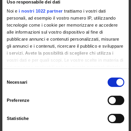
Uso responsabile dei dati
spagnola sul segretario pare proprio stare in questo
congedarsi del segretario di Stato, sin dall’inizio del
Noi e
i nostri 1022 partner
trattiamo i vostri dati
Seicento, e l’affidarsi del re all’aiuto di un valido. Importo
personali, ad esempio il vostro numero IP, utilizzando
previsto per le missioni 9000 euro (FUR Felice Gambin)
tecnologie come i cookie per memorizzare e accedere
alle informazioni sul vostro dispositivo al fine di
pubblicare annunci e contenuti personalizzati, misurare
PROJECT PARTICIPANTS
gli annunci e i contenuti, ricercare il pubblico e sviluppare
i servizi. Avete la possibilità di scegliere chi utilizza i
Felice Gambin
vostri dati e per quali scopi. Le vostre scelte in materia di
Full Professor
privacy sono applicabili solo su questa proprietà digitale
in cui avete effettuato le vostre scelte. È possibile
Selezione
modificare o revocare il proprio consenso in qualsiasi
Necessari
del
RESEARCH AREAS INVOLVED IN THE PROJECT
momento dalla Dichiarazione sui cookie o facendo clic
consenso
Letterature iberiche e ispano-americane
sull'icona di attivazione della privacy.
Preferenze
Romanic languages: Spanish
Con il tuo consenso, vorremmo anche:
raccogliere informazioni sulla tua posizione
Statistiche
geografica, con un'approssimazione di qualche