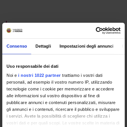
PROJECT PARTICIPANTS
Anna Cappellotto
Associate Professor
Consenso
Dettagli
Impostazioni degli annunci
In
Maria Adele Cipolla
Full Professor
Uso responsabile dei dati
Noi e
i nostri 1022 partner
trattiamo i vostri dati
personali, ad esempio il vostro numero IP, utilizzando
RESEARCH AREAS INVOLVED IN THE PROJECT
tecnologie come i cookie per memorizzare e accedere
Filologia germanica
alle informazioni sul vostro dispositivo al fine di
Filologia Germanica
pubblicare annunci e contenuti personalizzati, misurare
gli annunci e i contenuti, ricercare il pubblico e sviluppare
i servizi. Avete la possibilità di scegliere chi utilizza i
vostri dati e per quali scopi. Le vostre scelte in materia di