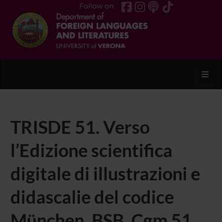
Follow on
Toggl
TRISDE 51. Verso
l’Edizione scientifica
digitale di illustrazioni e
didascalie del codice
Mϋnchen, BSB, Cgm 51