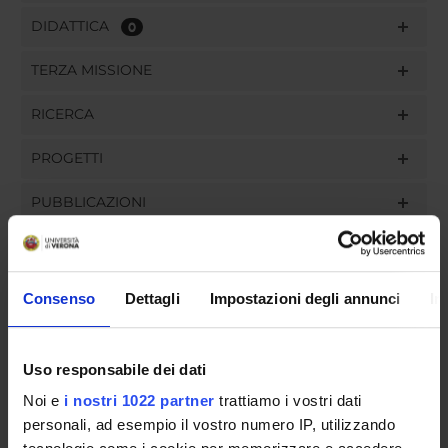
DIDATTICA
0
TERZA MISSIONE
RICERCA
PROGETTI
PUBBLICAZIONI
INCARICHI
Consenso
Dettagli
Impostazioni degli annunci
In
ORGANIZZAZIONE
Uso responsabile dei dati
GOVERNANCE
Noi e
i nostri 1022 partner
trattiamo i vostri dati
personali, ad esempio il vostro numero IP, utilizzando
COMMISSIONI