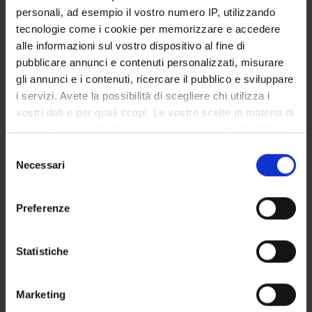
L’emprunt et sa glose chez Emmanuel Carrère : valeurs et fonc
personali, ad esempio il vostro numero IP, utilizzando
tecnologie come i cookie per memorizzare e accedere
Portrait du Professeur Froeppel en linguiste folk
alle informazioni sul vostro dispositivo al fine di
La “lingua salvata” di Emmanuel Carrère: percorsi identitari t
pubblicare annunci e contenuti personalizzati, misurare
gli annunci e i contenuti, ricercare il pubblico e sviluppare
i servizi. Avete la possibilità di scegliere chi utilizza i
vostri dati e per quali scopi. Le vostre scelte in materia di
privacy sono applicabili solo su questa proprietà digitale
ACTIVITIES
in cui avete effettuato le vostre scelte. È possibile
Selezione
modificare o revocare il proprio consenso in qualsiasi
Necessari
RESEARCH AREAS
del
momento dalla Dichiarazione sui cookie o facendo clic
consenso
sull'icona di attivazione della privacy.
RESEARCH GROUPS
Preferenze
PHD PROGRAMMES
Con il tuo consenso, vorremmo anche:
raccogliere informazioni sulla tua posizione
Statistiche
RESEARCH FACILITIES
geografica, con un'approssimazione di qualche
metro,
LIBRARIES
Marketing
Identificare il tuo dispositivo, scansionandolo