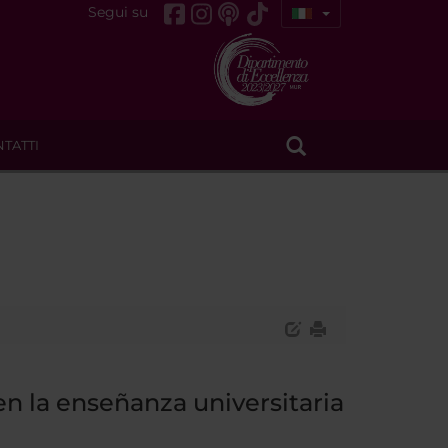
Segui su
TATTI
í en la enseñanza universitaria