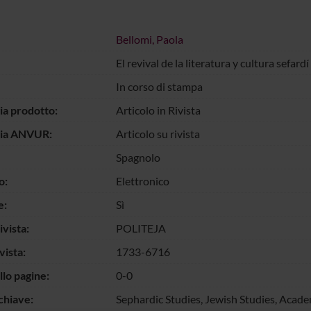
Bellomi, Paola
El revival de la literatura y cultura sefard
In corso di stampa
ia prodotto:
Articolo in Rivista
gia ANVUR:
Articolo su rivista
Spagnolo
o:
Elettronico
e:
Sì
vista:
POLITEJA
vista:
1733-6716
llo pagine:
0-0
chiave:
Sephardic Studies, Jewish Studies, Academ