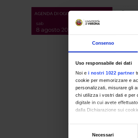
Breve d
AGENDA DI OGGI
contenu
sab
8 agosto 2026
Consenso
Uso responsabile dei dati
Noi e
i nostri 1022 partner
t
cookie per memorizzare e acce
personalizzati, misurare gli an
chi utilizza i vostri dati e pe
digitale in cui avete effettua
dalla Dichiarazione sui cookie
Id prod
Handle 
Con il tuo consenso, vorrem
Selezione
ultima 
raccogliere informazi
Necessari
del