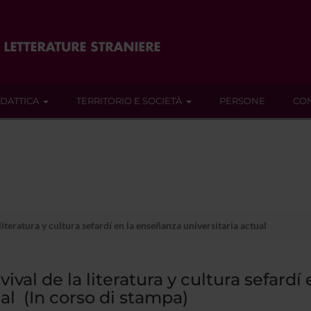
IDATTICA
TERRITORIO E SOCIETÀ
PERSONE
CON
 literatura y cultura sefardí en la enseñanza universitaria actual
evival de la literatura y cultura sefard
al (In corso di stampa)