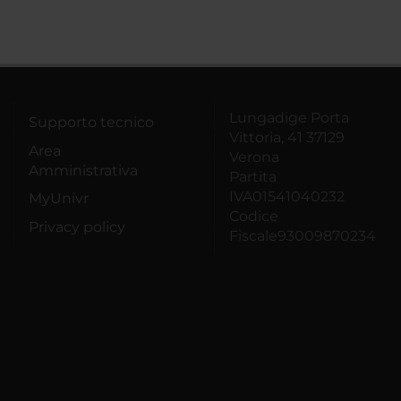
Lungadige Porta
Supporto tecnico
Vittoria, 41 37129
Area
Verona
Amministrativa
Partita
IVA01541040232
MyUnivr
Codice
Privacy policy
Fiscale93009870234