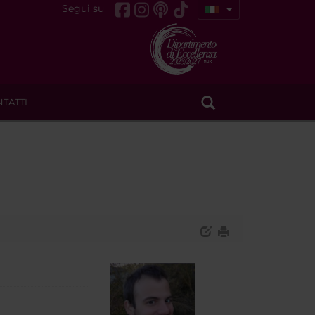
Segui su
TATTI