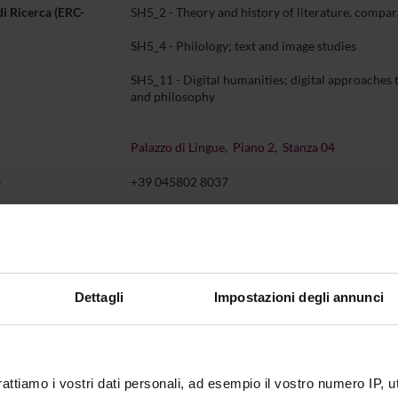
di Ricerca (ERC-
SH5_2 - Theory and history of literature, compara
SH5_4 - Philology; text and image studies
SH5_11 - Digital humanities; digital approaches t
and philosophy
Palazzo di Lingue, Piano 2, Stanza 04
o
+39 045802 8037
stefano
bazzaco
univr
it
Dettagli
Impostazioni degli annunci
Didattica
Terza missione
Ricerca
entazione
4
rattiamo i vostri dati personali, ad esempio il vostro numero IP, 
IO DI RICEVIMENTO