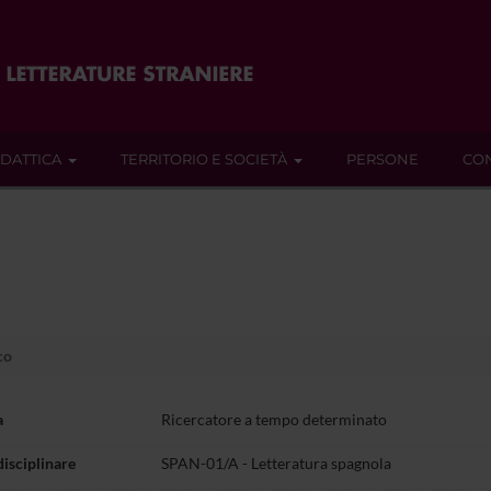
IDATTICA
TERRITORIO E SOCIETÀ
PERSONE
CON
co
a
Ricercatore a tempo determinato
disciplinare
SPAN-01/A - Letteratura spagnola