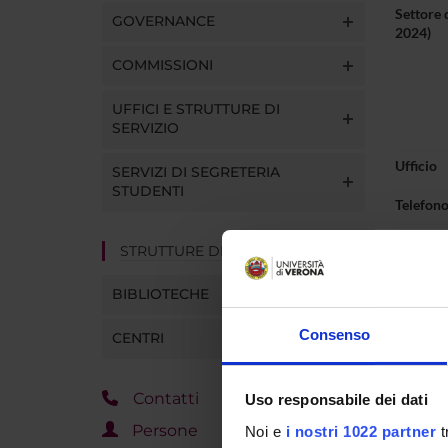
Settore 
GOVERNANCE
2024)
COMMISSIONI
UFFICI E STRUTTURE DI
SERVIZIO
Ufficio
SERVIZI DI SEGRETERIA
STUDENTI
Telefon
E-mail
STRUTTURE DEL DIPARTIMENTO
BIBLIOTECHE
Consenso
CENTRI
Pres
Contatti
Uso responsabile dei dati
Persone
Noi e
i nostri 1022 partner
t
ORAR