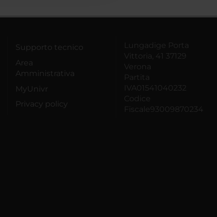
Lungadige Porta
Supporto tecnico
Vittoria, 41 37129
Area
Verona
Amministrativa
Partita
IVA01541040232
MyUnivr
Codice
Privacy policy
Fiscale93009870234