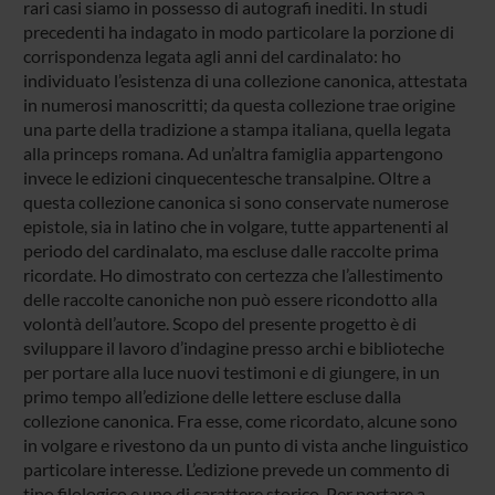
rari casi siamo in possesso di autografi inediti. In studi
precedenti ha indagato in modo particolare la porzione di
corrispondenza legata agli anni del cardinalato: ho
individuato l’esistenza di una collezione canonica, attestata
in numerosi manoscritti; da questa collezione trae origine
una parte della tradizione a stampa italiana, quella legata
alla princeps romana. Ad un’altra famiglia appartengono
invece le edizioni cinquecentesche transalpine. Oltre a
questa collezione canonica si sono conservate numerose
epistole, sia in latino che in volgare, tutte appartenenti al
periodo del cardinalato, ma escluse dalle raccolte prima
ricordate. Ho dimostrato con certezza che l’allestimento
delle raccolte canoniche non può essere ricondotto alla
volontà dell’autore. Scopo del presente progetto è di
sviluppare il lavoro d’indagine presso archi e biblioteche
per portare alla luce nuovi testimoni e di giungere, in un
primo tempo all’edizione delle lettere escluse dalla
collezione canonica. Fra esse, come ricordato, alcune sono
in volgare e rivestono da un punto di vista anche linguistico
particolare interesse. L’edizione prevede un commento di
tipo filologico e uno di carattere storico. Per portare a