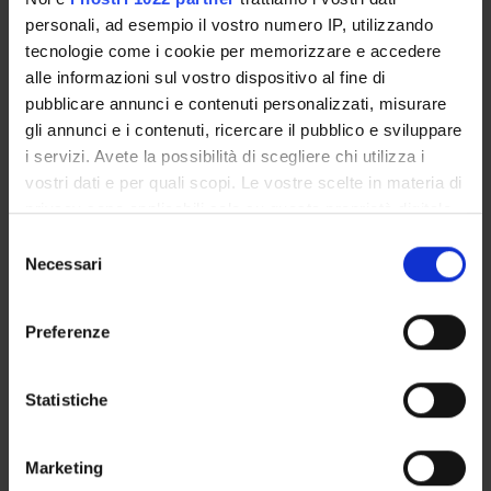
personali, ad esempio il vostro numero IP, utilizzando
RESEARCH AREAS INVOLVED IN THE PROJECT
tecnologie come i cookie per memorizzare e accedere
Letteratura inglese e letterature anglofone
alle informazioni sul vostro dispositivo al fine di
Critical Theory & Poetics
pubblicare annunci e contenuti personalizzati, misurare
gli annunci e i contenuti, ricercare il pubblico e sviluppare
Letteratura inglese e letterature anglofone
i servizi. Avete la possibilità di scegliere chi utilizza i
Cultural Studies and Mentalities
vostri dati e per quali scopi. Le vostre scelte in materia di
Letteratura inglese e letterature anglofone
privacy sono applicabili solo su questa proprietà digitale
Film Studies (DAGS)
in cui avete effettuato le vostre scelte. È possibile
Selezione
modificare o revocare il proprio consenso in qualsiasi
Necessari
del
Letteratura inglese e letterature anglofone
momento dalla Dichiarazione sui cookie o facendo clic
Film Studies (DLLS)
consenso
sull'icona di attivazione della privacy.
Preferenze
Con il tuo consenso, vorremmo anche:
raccogliere informazioni sulla tua posizione
Statistiche
ACTIVITIES
geografica, con un'approssimazione di qualche
metro,
RESEARCH AREAS
Marketing
Identificare il tuo dispositivo, scansionandolo