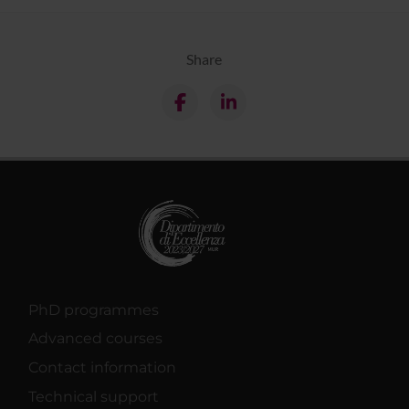
Share
PhD programmes
Advanced courses
Contact information
Technical support