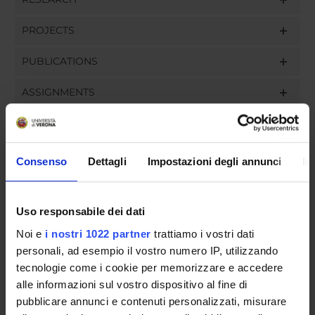
PROJECTS
PUBLICATIONS
ASSIGNMENTS
Consenso
Dettagli
Impostazioni degli annunci
In
ORGANISATION
GOVERNANCE
Uso responsabile dei dati
COMMITTEES
Noi e
i nostri 1022 partner
trattiamo i vostri dati
personali, ad esempio il vostro numero IP, utilizzando
DEPARTMENT ADMINISTRATION OFFICES
tecnologie come i cookie per memorizzare e accedere
alle informazioni sul vostro dispositivo al fine di
STUDENT ADMINISTRATION OFFICES
pubblicare annunci e contenuti personalizzati, misurare