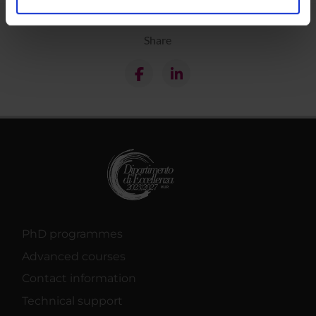
analizzare il nostro traffico. Condividiamo inoltre
informazioni sul modo in cui utilizzi il nostro sito con i
Share
nostri partner che si occupano di analisi dei dati web,
pubblicità e social media, i quali potrebbero combinarle
con altre informazioni che hai fornito loro o che hanno
raccolto dal tuo utilizzo dei loro servizi.
PhD programmes
Advanced courses
Contact information
Technical support