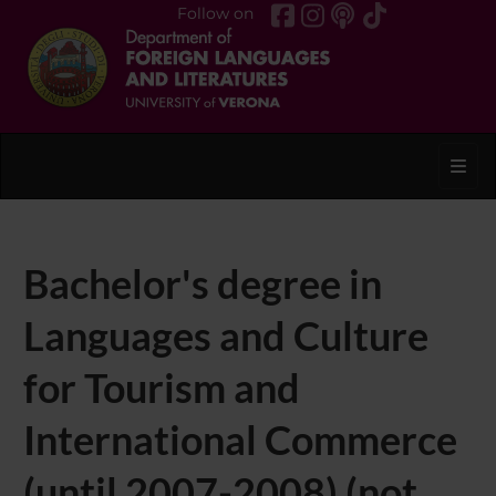
Follow on
Toggl
Bachelor's degree in
Languages and Culture
for Tourism and
International Commerce
(until 2007-2008) (not