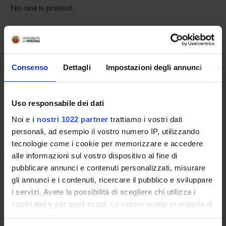
No-one is present.
Overview
Consenso
Dettagli
Impostazioni degli annunci
In
Enrolment Policy
Prepare for your admissions tests with Univr
ENTRY REQUIREMENTS (OFA)
Uso responsabile dei dati
Courses
Noi e
i nostri 1022 partner
trattiamo i vostri dati
Academic Calendar
personali, ad esempio il vostro numero IP, utilizzando
Lesson timetable
tecnologie come i cookie per memorizzare e accedere
Degree Programme
alle informazioni sul vostro dispositivo al fine di
Exam calendar
pubblicare annunci e contenuti personalizzati, misurare
Notices
gli annunci e i contenuti, ricercare il pubblico e sviluppare
Governing bodies
i servizi. Avete la possibilità di scegliere chi utilizza i
Faculty staff
vostri dati e per quali scopi. Le vostre scelte in materia di
Scholarships and Grants
privacy sono applicabili solo su questa proprietà digitale