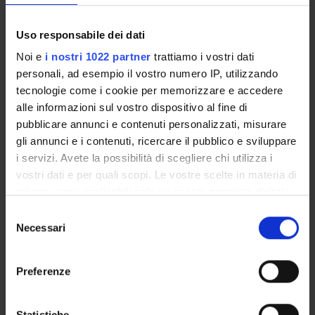
Filologia germanica
Germanic Philology. Linguistics: Extinct ancient or medieval 
Uso responsabile dei dati
Filologia germanica
Noi e
i nostri 1022 partner
trattiamo i vostri dati
Germanic Philology - Literature (General): Epic poetry
personali, ad esempio il vostro numero IP, utilizzando
tecnologie come i cookie per memorizzare e accedere
Filologia germanica
alle informazioni sul vostro dispositivo al fine di
German Medial
pubblicare annunci e contenuti personalizzati, misurare
Filologia germanica
gli annunci e i contenuti, ricercare il pubblico e sviluppare
German Philology - Literature (General): Comparative literat
i servizi. Avete la possibilità di scegliere chi utilizza i
vostri dati e per quali scopi. Le vostre scelte in materia di
Filologia germanica
privacy sono applicabili solo su questa proprietà digitale
Individual authors or works: Middle High German, ca. 1050
in cui avete effettuato le vostre scelte. È possibile
Selezione
modificare o revocare il proprio consenso in qualsiasi
Filologia germanica
Necessari
del
West Germanic languages: Middle High German
momento dalla Dichiarazione sui cookie o facendo clic
consenso
sull'icona di attivazione della privacy.
Preferenze
Con il tuo consenso, vorremmo anche:
raccogliere informazioni sulla tua posizione
Statistiche