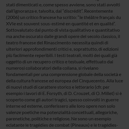
stati dimenticati e, come spesso avviene, sono stati avvolti
dall’ignoranza e, talvolta, dal “discrédit”. Recentemente
(2006) un critico francese ha scritto: “le théâtre français du
XVIe est souvent sous-estimé en quantité et en qualité”.
Sottovalutato dal punto di vista qualitativo e quantitativo
ma anche oscurato dalle grandi opere del secolo classico, il
teatro francese del Rinascimento necessita quindi di
ulteriori approfondimenti critici e, soprattutto, di edizioni
più facilmente reperibili. I testi teatrali, molti dei quali già
oggetto di un recupero critico e testuale, effettuato dai
numerosi collaboratori della collana, si rivelano
fondamentali per una comprensione globale della società e
della cultura francese ed europea del Cinquecento. Alla luce
di nuovi studi di carattere storico e letterario (cfr. per
esempio i lavori di E. Forsyth, di D. Crouzet, di O. Millet) si è
scoperto come gli autori tragici, spesso coinvolti in guerre
interne ed esterne, conferissero alle loro opere non solo
valenze poetiche ma potenzialità concettuali, allegoriche,
parenetiche, politiche e religiose. Ne sono un esempio
eclatante le tragédies de combat (Pineaux) e le tragédies-