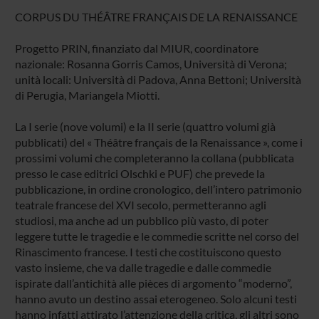
CORPUS DU THÉÂTRE FRANÇAIS DE LA RENAISSANCE
Progetto PRIN, finanziato dal MIUR, coordinatore
nazionale: Rosanna Gorris Camos, Università di Verona;
unità locali: Università di Padova, Anna Bettoni; Università
di Perugia, Mariangela Miotti.
La I serie (nove volumi) e la II serie (quattro volumi già
pubblicati) del « Théâtre français de la Renaissance », come i
prossimi volumi che completeranno la collana (pubblicata
presso le case editrici Olschki e PUF) che prevede la
pubblicazione, in ordine cronologico, dell’intero patrimonio
teatrale francese del XVI secolo, permetteranno agli
studiosi, ma anche ad un pubblico più vasto, di poter
leggere tutte le tragedie e le commedie scritte nel corso del
Rinascimento francese. I testi che costituiscono questo
vasto insieme, che va dalle tragedie e dalle commedie
ispirate dall’antichità alle pièces di argomento “moderno”,
hanno avuto un destino assai eterogeneo. Solo alcuni testi
hanno infatti attirato l’attenzione della critica, gli altri sono