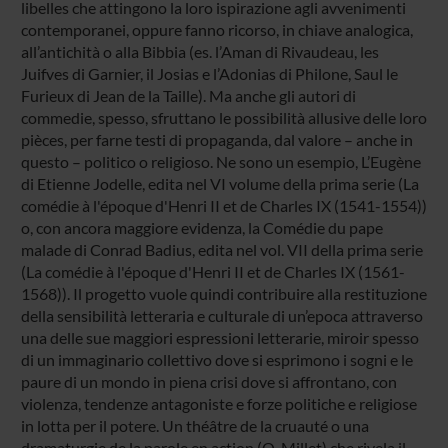
libelles che attingono la loro ispirazione agli avvenimenti
contemporanei, oppure fanno ricorso, in chiave analogica,
all’antichità o alla Bibbia (es. l’Aman di Rivaudeau, les
Juifves di Garnier, il Josias e l’Adonias di Philone, Saul le
Furieux di Jean de la Taille). Ma anche gli autori di
commedie, spesso, sfruttano le possibilità allusive delle loro
pièces, per farne testi di propaganda, dal valore – anche in
questo – politico o religioso. Ne sono un esempio, L’Eugène
di Etienne Jodelle, edita nel VI volume della prima serie (La
comédie à l'époque d'Henri II et de Charles IX (1541-1554))
o, con ancora maggiore evidenza, la Comédie du pape
malade di Conrad Badius, edita nel vol. VII della prima serie
(La comédie à l'époque d'Henri II et de Charles IX (1561-
1568)). Il progetto vuole quindi contribuire alla restituzione
della sensibilità letteraria e culturale di un’epoca attraverso
una delle sue maggiori espressioni letterarie, miroir spesso
di un immaginario collettivo dove si esprimono i sogni e le
paure di un mondo in piena crisi dove si affrontano, con
violenza, tendenze antagoniste e forze politiche e religiose
in lotta per il potere. Un théâtre de la cruauté o una
dramaturgie de la parole en action (O. Millet) che rivela il