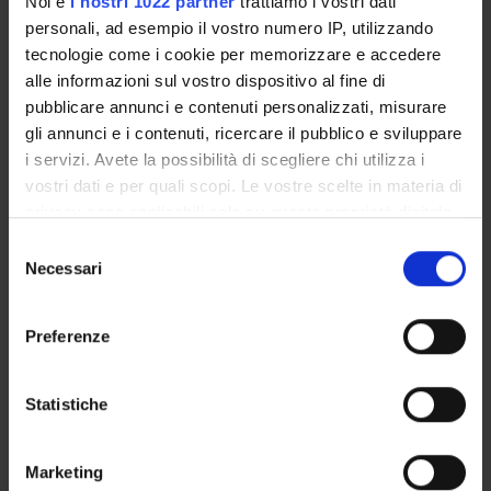
Noi e
i nostri 1022 partner
trattiamo i vostri dati
UFFICI E STRUTTURE DI SERVIZIO
personali, ad esempio il vostro numero IP, utilizzando
tecnologie come i cookie per memorizzare e accedere
SERVIZI DI SEGRETERIA STUDENTI
alle informazioni sul vostro dispositivo al fine di
pubblicare annunci e contenuti personalizzati, misurare
STRUTTURE DEL DIPARTIMENTO
gli annunci e i contenuti, ricercare il pubblico e sviluppare
i servizi. Avete la possibilità di scegliere chi utilizza i
BIBLIOTECHE
vostri dati e per quali scopi. Le vostre scelte in materia di
CENTRI
privacy sono applicabili solo su questa proprietà digitale
in cui avete effettuato le vostre scelte. È possibile
Selezione
modificare o revocare il proprio consenso in qualsiasi
Contatti
Necessari
del
momento dalla Dichiarazione sui cookie o facendo clic
consenso
Persone
sull'icona di attivazione della privacy.
Luoghi
Preferenze
Calendario
Con il tuo consenso, vorremmo anche:
raccogliere informazioni sulla tua posizione
Statistiche
geografica, con un'approssimazione di qualche
metro,
Marketing
Identificare il tuo dispositivo, scansionandolo